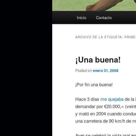
Menú
Inicio
Contacto
principal
ARCHIVO DE LA ETIQUETA:
PRIME
¡Una buena!
Posted on
enero 31, 2008
¡Por fin una buena!
Hace 3 días
me quejaba
de la
demandar por €20.000,= (veinte 
y mató en 2004 cuando conduc
una carretera de 90 km/h de 
Ayer se celebró la vista oral 