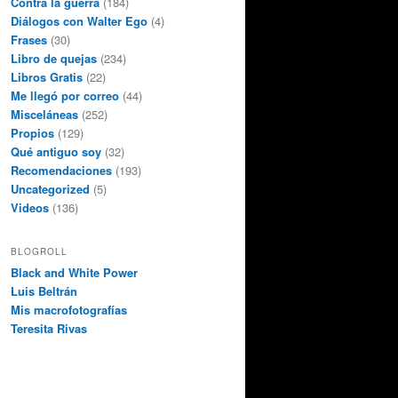
Contra la guerra
(184)
Diálogos con Walter Ego
(4)
Frases
(30)
Libro de quejas
(234)
Libros Gratis
(22)
Me llegó por correo
(44)
Misceláneas
(252)
Propios
(129)
Qué antiguo soy
(32)
Recomendaciones
(193)
Uncategorized
(5)
Videos
(136)
BLOGROLL
Black and White Power
Luis Beltrán
Mis macrofotografías
Teresita Rivas