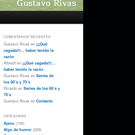
COMENTARIOS RECIENTES
Gustavo Rivas
en
¡¡¡Qué
cagada!!!… haber tenido la
razón
Alberdi
en
¡¡¡Qué cagada!!!…
haber tenido la razón
Gustavo Rivas
en
Series de
los 60´s y 70´s
Ricardo
en
Series de los 60´s y
70´s
Gustavo Rivas
en
Contacto
CATEGORÍAS
Ajeno
(105)
Algo de humor
(205)