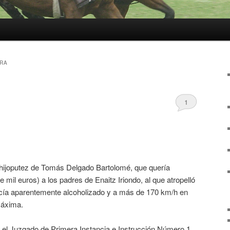
RA
1
 hijoputez de Tomás Delgado Bartolomé, que quería
mil euros) a los padres de Enaitz Iriondo, al que atropelló
ía aparentemente alcoholizado y a más de 170 km/h en
máxima.
en el Juzgado de Primera Instancia e Instrucción Número 1