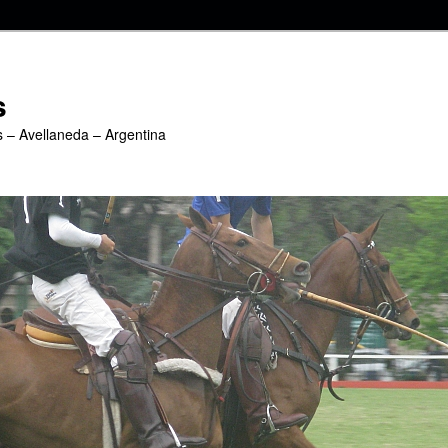
s
s – Avellaneda – Argentina