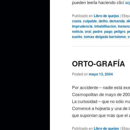
pueden leerla haciendo clici
aq
Publicado en
Libro de quejas
|
Etiq
costa
,
culpable
,
delito
,
demanda
,
di
imprudencia
,
inhabilitacion
,
instanc
noticia
,
oral
,
padre
,
pago
,
peligro
,
p
suelto
,
tomas delgado bartolome
,
v
ORTO-GRAFÍA
Posted on
mayo 13, 2004
Por accidente – nadie está ex
Cosmopolitan de mayo de 200
La curiosidad – que no sólo ma
Comencé a hojearla y una de l
que suponían que más que el ap
Publicado en
Libro de quejas
|
Etiq