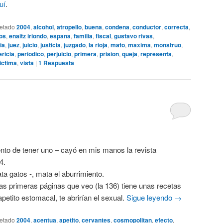
uí
.
uetado
2004
,
alcohol
,
atropello
,
buena
,
condena
,
conductor
,
correcta
,
os
,
enaitz iriondo
,
espana
,
familia
,
fiscal
,
gustavo rivas
,
ia
,
juez
,
juicio
,
justicia
,
juzgado
,
la rioja
,
mato
,
maxima
,
monstruo
,
ericia
,
periodico
,
perjuicio
,
primera
,
prision
,
queja
,
representa
,
ictima
,
vista
|
1
Respuesta
ento de tener uno – cayó en mis manos la revista
4.
ta gatos -, mata el aburrimiento.
as primeras páginas que veo (la 136) tiene unas recetas
etito estomacal, te abrirían el sexual.
Sigue leyendo
→
uetado
2004
,
acentua
,
apetito
,
cervantes
,
cosmopolitan
,
efecto
,