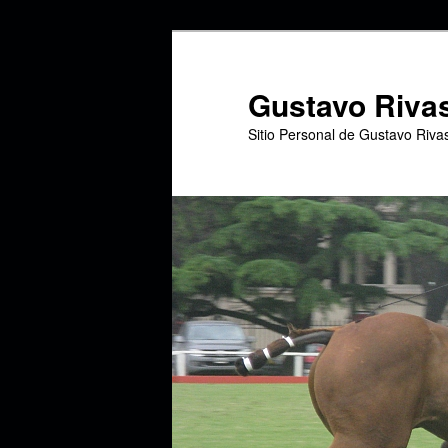
Ir
Ir
al
al
contenido
contenido
Gustavo Riva
principal
secundario
Sitio Personal de Gustavo Riva