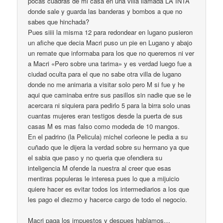
pocas cuadras de mi casa en una villa llamada LA INTA
donde sale y guarda las banderas y bombos a que no
sabes que hinchada?
Pues siiii la misma 12 para redondear en lugano pusieron
un afiche que decia Macri puso un pie en Lugano y abajo
un remate que informaba para los que no queremos ni ver
a Macri «Pero sobre una tarima» y es verdad luego fue a
ciudad oculta para el que no sabe otra villa de lugano
donde no me animaria a visitar solo pero M si fue y he
aqui que caminaba entre sus pasillos sin nadie que se le
acercara ni siquiera para pedirlo 5 para la birra solo unas
cuantas mujeres eran testigos desde la puerta de sus
casas M es mas falso como modeda de 10 mangos.
En el padrino (la Pelicula) michel corleone le pedia a su
cuñado que le dijera la verdad sobre su hermano ya que
el sabia que paso y no queria que ofendiera su
inteligencia M ofende la nuestra al creer que esas
mentiras populeras le interesa pues lo que a mijuicio
quiere hacer es evitar todos los intermediarios a los que
les pago el diezmo y hacerce cargo de todo el negocio.
Macri paga los impuestos y despues hablamos…