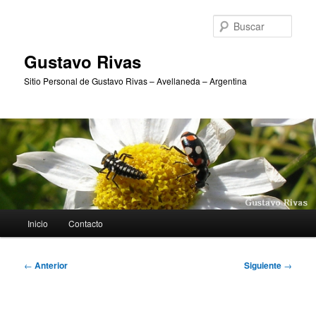
Ir
al
Busc
contenido
principal
Gustavo Rivas
Sitio Personal de Gustavo Rivas – Avellaneda – Argentina
Menú
Inicio
Contacto
principal
Navegación
←
Anterior
Siguiente
→
de
entradas