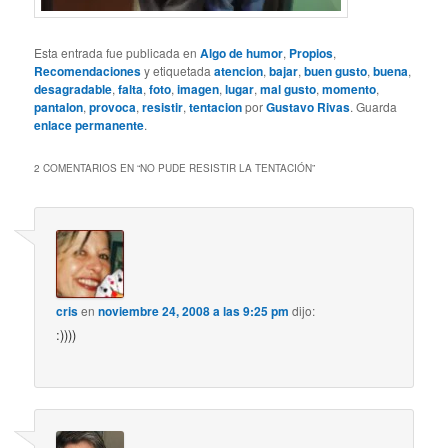
Esta entrada fue publicada en
Algo de humor
,
Propios
,
Recomendaciones
y etiquetada
atencion
,
bajar
,
buen gusto
,
buena
,
desagradable
,
falta
,
foto
,
imagen
,
lugar
,
mal gusto
,
momento
,
pantalon
,
provoca
,
resistir
,
tentacion
por
Gustavo Rivas
. Guarda
enlace permanente
.
2 COMENTARIOS EN “
NO PUDE RESISTIR LA TENTACIÓN
”
cris
en
noviembre 24, 2008 a las 9:25 pm
dijo:
:))))