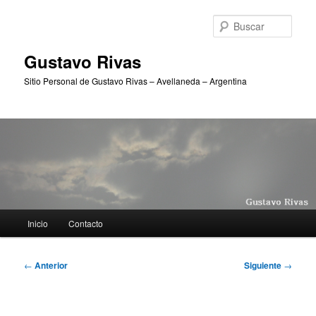
Ir
al
Busc
contenido
principal
Gustavo Rivas
Sitio Personal de Gustavo Rivas – Avellaneda – Argentina
Menú
Inicio
Contacto
principal
Navegación
←
Anterior
Siguiente
→
de
entradas