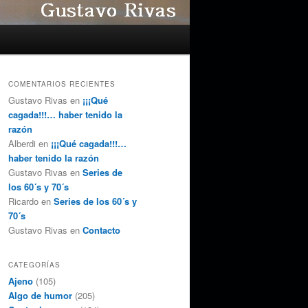
COMENTARIOS RECIENTES
Gustavo Rivas
en
¡¡¡Qué
cagada!!!… haber tenido la
razón
Alberdi
en
¡¡¡Qué cagada!!!…
haber tenido la razón
Gustavo Rivas
en
Series de
los 60´s y 70´s
Ricardo
en
Series de los 60´s y
70´s
Gustavo Rivas
en
Contacto
CATEGORÍAS
Ajeno
(105)
Algo de humor
(205)