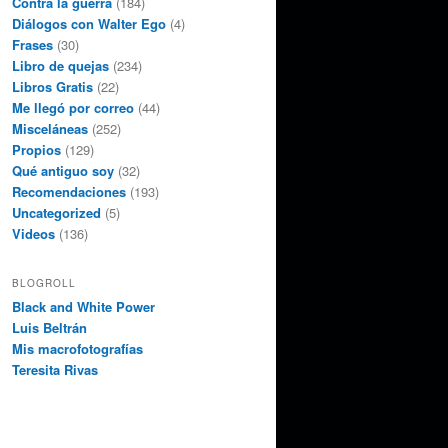
Contra la guerra
(184)
Diálogos con Walter Ego
(4)
Frases
(30)
Libro de quejas
(234)
Libros Gratis
(22)
Me llegó por correo
(44)
Misceláneas
(252)
Propios
(129)
Qué antiguo soy
(32)
Recomendaciones
(193)
Uncategorized
(5)
Videos
(136)
BLOGROLL
Black and White Power
Luis Beltrán
Mis macrofotografías
Teresita Rivas