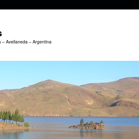
s
s – Avellaneda – Argentina