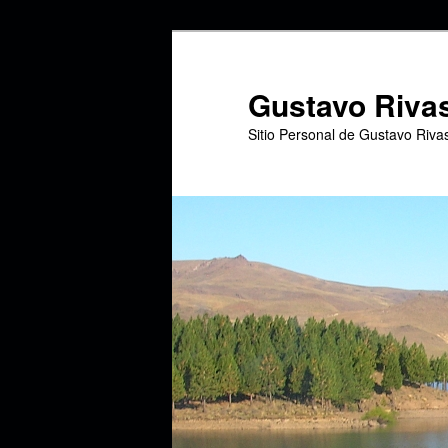
Ir
Ir
al
al
contenido
contenido
Gustavo Riva
principal
secundario
Sitio Personal de Gustavo Riva