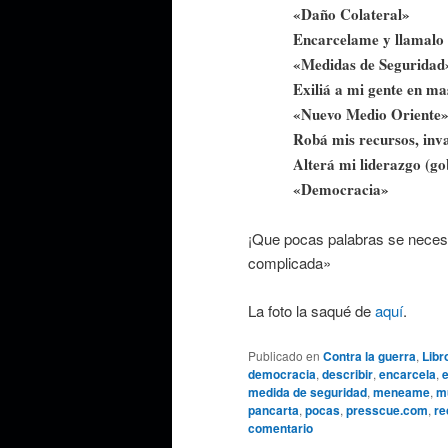
«Daño Colateral»
Encarcelame y llamalo
«Medidas de Seguridad
Exiliá a mi gente en ma
«Nuevo Medio Oriente
Robá mis recursos, inva
Alterá mi liderazgo (go
«Democracia»
¡Que pocas palabras se necesi
complicada»
La foto la saqué de
aquí
.
Publicado en
Contra la guerra
,
Libr
democracia
,
describir
,
encarcela
,
e
medida de seguridad
,
meneame
,
m
pancarta
,
pocas
,
presscue.com
,
re
comentario