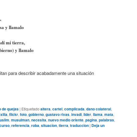
»
sa y llamalo
»
dí mi tierra,
bierno) y llamalo
tan para describir acabadamente una situación
o de quejas
|
Etiquetado
altera
,
cartel
,
complicada
,
dano colateral
,
xilia
,
flickr
,
foto
,
gobierno
,
gustavo rivas
,
invadi
,
lider
,
llama
,
mata
,
uslim
,
musulman
,
necesita
,
nuevo medio oriente
,
pagina
,
palabras
,
curso
,
referencia
,
roba
,
situacion
,
tierra
,
traduccion
|
Deja un