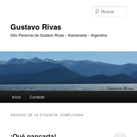
Ir
Ir
al
al
Busc
contenido
contenido
principal
secundario
Gustavo Rivas
Sitio Personal de Gustavo Rivas – Avellaneda – Argentina
Menú
Inicio
Contacto
principal
ARCHIVO DE LA ETIQUETA:
COMPLICADA
¡Qué pancarta!