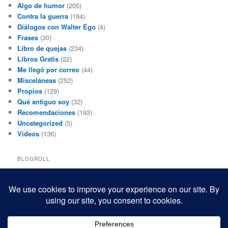
Algo de humor
(205)
Contra la guerra
(184)
Diálogos con Walter Ego
(4)
Frases
(30)
Libro de quejas
(234)
Libros Gratis
(22)
Me llegó por correo
(44)
Misceláneas
(252)
Propios
(129)
Qué antiguo soy
(32)
Recomendaciones
(193)
Uncategorized
(5)
Videos
(136)
BLOGROLL
Black and White Power
Luis Beltrán
Mis macrofotografías
Teresita Rivas