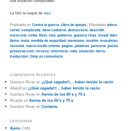
una situación complicada»
La foto la saqué de
aquí
.
Publicado en
Contra la guerra
,
Libro de quejas
|
Etiquetado
altera
,
cartel
,
complicada
,
dano colateral
,
democracia
,
describir
,
encarcela
,
exilia
,
flickr
,
foto
,
gobierno
,
gustavo rivas
,
invadi
,
lider
,
llama
,
mata
,
medida de seguridad
,
meneame
,
muslim
,
musulman
,
necesita
,
nuevo medio oriente
,
pagina
,
palabras
,
pancarta
,
pocas
,
presscue.com
,
recurso
,
referencia
,
roba
,
situacion
,
tierra
,
traduccion
|
Deja un comentario
COMENTARIOS RECIENTES
Gustavo Rivas
en
¡¡¡Qué cagada!!!… haber tenido la razón
Alberdi
en
¡¡¡Qué cagada!!!… haber tenido la razón
Gustavo Rivas
en
Series de los 60´s y 70´s
Ricardo
en
Series de los 60´s y 70´s
Gustavo Rivas
en
Contacto
CATEGORÍAS
Ajeno
(105)