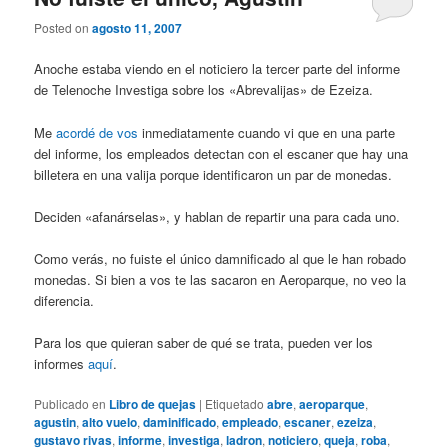
Posted on
agosto 11, 2007
Anoche estaba viendo en el noticiero la tercer parte del informe
de Telenoche Investiga sobre los «Abrevalijas» de Ezeiza.
Me
acordé de vos
inmediatamente cuando vi que en una parte
del informe, los empleados detectan con el escaner que hay una
billetera en una valija porque identificaron un par de monedas.
Deciden «afanárselas», y hablan de repartir una para cada uno.
Como verás, no fuiste el único damnificado al que le han robado
monedas. Si bien a vos te las sacaron en Aeroparque, no veo la
diferencia.
Para los que quieran saber de qué se trata, pueden ver los
informes
aquí
.
Publicado en
Libro de quejas
|
Etiquetado
abre
,
aeroparque
,
agustin
,
alto vuelo
,
daminificado
,
empleado
,
escaner
,
ezeiza
,
gustavo rivas
,
informe
,
investiga
,
ladron
,
noticiero
,
queja
,
roba
,