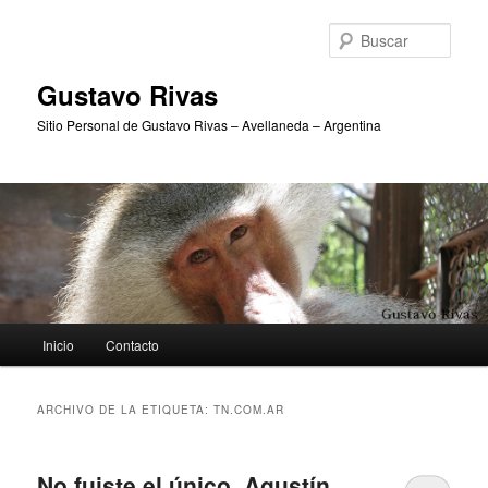
Ir
Ir
al
al
Busc
contenido
contenido
principal
secundario
Gustavo Rivas
Sitio Personal de Gustavo Rivas – Avellaneda – Argentina
Menú
Inicio
Contacto
principal
ARCHIVO DE LA ETIQUETA:
TN.COM.AR
No fuiste el único, Agustín