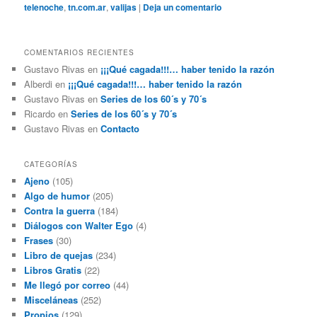
telenoche
,
tn.com.ar
,
valijas
|
Deja un comentario
COMENTARIOS RECIENTES
Gustavo Rivas
en
¡¡¡Qué cagada!!!… haber tenido la razón
Alberdi
en
¡¡¡Qué cagada!!!… haber tenido la razón
Gustavo Rivas
en
Series de los 60´s y 70´s
Ricardo
en
Series de los 60´s y 70´s
Gustavo Rivas
en
Contacto
CATEGORÍAS
Ajeno
(105)
Algo de humor
(205)
Contra la guerra
(184)
Diálogos con Walter Ego
(4)
Frases
(30)
Libro de quejas
(234)
Libros Gratis
(22)
Me llegó por correo
(44)
Misceláneas
(252)
Propios
(129)