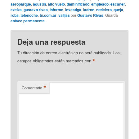
aeroparque
,
agustin
,
alto vuelo
,
daminificado
,
empleado
,
escaner
,
ezeiza
,
gustavo rivas
,
informe
,
investiga
,
ladron
,
noticiero
,
queja
,
roba
,
telenoche
,
tn.com.ar
,
valijas
por
Gustavo Rivas
. Guarda
enlace permanente
.
Deja una respuesta
Tu dirección de correo electrónico no será publicada.
Los
*
campos obligatorios están marcados con
*
Comentario