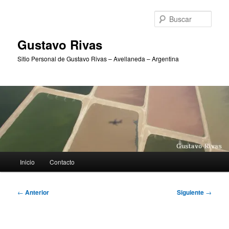
Ir
al
Busc
contenido
principal
Gustavo Rivas
Sitio Personal de Gustavo Rivas – Avellaneda – Argentina
Menú
Inicio
Contacto
principal
Navegación
←
Anterior
Siguiente
→
de
entradas