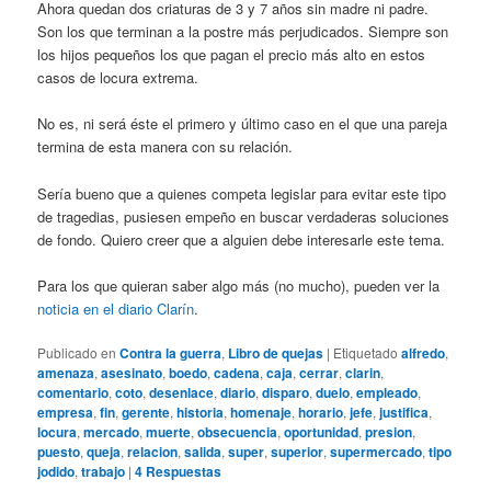
Ahora quedan dos criaturas de 3 y 7 años sin madre ni padre.
Son los que terminan a la postre más perjudicados. Siempre son
los hijos pequeños los que pagan el precio más alto en estos
casos de locura extrema.
No es, ni será éste el primero y último caso en el que una pareja
termina de esta manera con su relación.
Sería bueno que a quienes competa legislar para evitar este tipo
de tragedias, pusiesen empeño en buscar verdaderas soluciones
de fondo. Quiero creer que a alguien debe interesarle este tema.
Para los que quieran saber algo más (no mucho), pueden ver la
noticia en el diario Clarín
.
Publicado en
Contra la guerra
,
Libro de quejas
|
Etiquetado
alfredo
,
amenaza
,
asesinato
,
boedo
,
cadena
,
caja
,
cerrar
,
clarin
,
comentario
,
coto
,
desenlace
,
diario
,
disparo
,
duelo
,
empleado
,
empresa
,
fin
,
gerente
,
historia
,
homenaje
,
horario
,
jefe
,
justifica
,
locura
,
mercado
,
muerte
,
obsecuencia
,
oportunidad
,
presion
,
puesto
,
queja
,
relacion
,
salida
,
super
,
superior
,
supermercado
,
tipo
jodido
,
trabajo
|
4
Respuestas