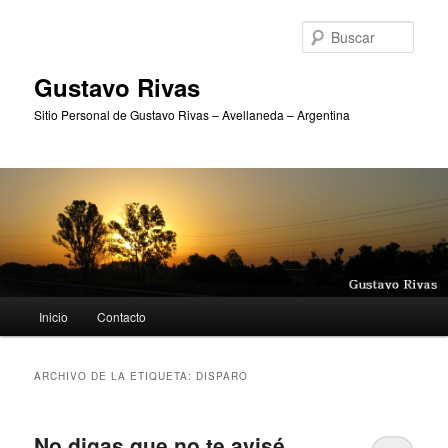
Ir
Ir
al
al
Busc
contenido
contenido
principal
secundario
Gustavo Rivas
Sitio Personal de Gustavo Rivas – Avellaneda – Argentina
Menú
Inicio
Contacto
principal
ARCHIVO DE LA ETIQUETA:
DISPARO
No digas que no te avisé…