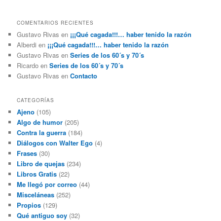
COMENTARIOS RECIENTES
Gustavo Rivas
en
¡¡¡Qué cagada!!!… haber tenido la razón
Alberdi
en
¡¡¡Qué cagada!!!… haber tenido la razón
Gustavo Rivas
en
Series de los 60´s y 70´s
Ricardo
en
Series de los 60´s y 70´s
Gustavo Rivas
en
Contacto
CATEGORÍAS
Ajeno
(105)
Algo de humor
(205)
Contra la guerra
(184)
Diálogos con Walter Ego
(4)
Frases
(30)
Libro de quejas
(234)
Libros Gratis
(22)
Me llegó por correo
(44)
Misceláneas
(252)
Propios
(129)
Qué antiguo soy
(32)