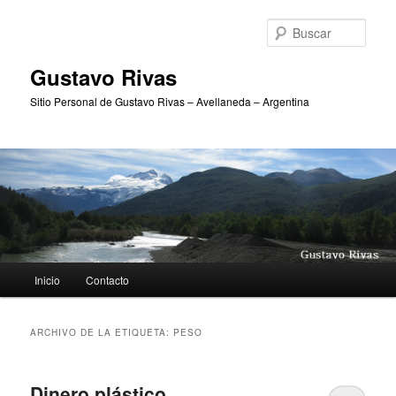
Ir
Ir
al
al
Busc
contenido
contenido
principal
secundario
Gustavo Rivas
Sitio Personal de Gustavo Rivas – Avellaneda – Argentina
Menú
Inicio
Contacto
principal
ARCHIVO DE LA ETIQUETA:
PESO
Dinero plástico