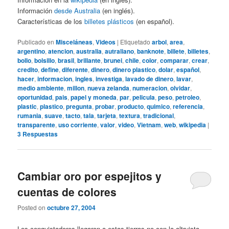
Información
desde Australia
(en inglés).
Características de los
billetes plásticos
(en español).
Publicado en
Misceláneas
,
Videos
|
Etiquetado
arbol
,
area
,
argentino
,
atencion
,
australia
,
autraliano
,
banknote
,
billete
,
billetes
,
bollo
,
bolsillo
,
brasil
,
brillante
,
brunei
,
chile
,
color
,
comparar
,
crear
,
credito
,
define
,
diferente
,
dinero
,
dinero plastico
,
dolar
,
español
,
hacer
,
informacion
,
ingles
,
investiga
,
lavado de dinero
,
lavar
,
medio ambiente
,
millon
,
nueva zelanda
,
numeracion
,
olvidar
,
oportunidad
,
pais
,
papel y moneda
,
par
,
pelicula
,
peso
,
petroleo
,
plastic
,
plastico
,
pregunta
,
probar
,
producto
,
quimico
,
referencia
,
rumania
,
suave
,
tacto
,
tala
,
tarjeta
,
textura
,
tradicional
,
transparente
,
uso corriente
,
valor
,
video
,
Vietnam
,
web
,
wikipedia
|
3
Respuestas
Cambiar oro por espejitos y
cuentas de colores
Posted on
octubre 27, 2004
Los conquistadores llegaron a estas tierras no con la altruista