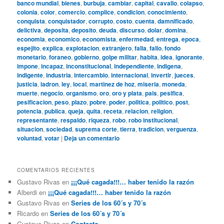
banco mundial
,
bienes
,
burbuja
,
cambiar
,
capital
,
cavallo
,
colapso
,
colonia
,
color
,
comercio
,
complice
,
condicion
,
conocimiento
,
conquista
,
conquistador
,
corrupto
,
costo
,
cuenta
,
damnificado
,
delictiva
,
deposita
,
deposito
,
deuda
,
discurso
,
dolar
,
domina
,
economia
,
economico
,
economista
,
enfermedad
,
entrega
,
epoca
,
espejito
,
explica
,
explotacion
,
extranjero
,
falla
,
fallo
,
fondo
monetario
,
foraneo
,
gobierno
,
golpe militar
,
habita
,
idea
,
ignorante
,
impone
,
incapaz
,
inconstitucional
,
independiente
,
indigena
,
indigente
,
industria
,
intercambio
,
internacional
,
invertir
,
jueces
,
justicia
,
ladron
,
ley
,
local
,
martinez de hoz
,
miseria
,
moneda
,
muerte
,
negocio
,
organismo
,
oro
,
oro y plata
,
pais
,
pesifica
,
pesificacion
,
peso
,
plazo
,
pobre
,
poder
,
politica
,
politico
,
post
,
potencia
,
publica
,
queja
,
quita
,
receta
,
relacion
,
religion
,
representante
,
respaldo
,
riqueza
,
robo
,
robo institucional
,
situacion
,
sociedad
,
suprema corte
,
tierra
,
tradicion
,
verguenza
,
voluntad
,
votar
|
Deja un comentario
COMENTARIOS RECIENTES
Gustavo Rivas
en
¡¡¡Qué cagada!!!… haber tenido la razón
Alberdi
en
¡¡¡Qué cagada!!!… haber tenido la razón
Gustavo Rivas
en
Series de los 60´s y 70´s
Ricardo
en
Series de los 60´s y 70´s
Gustavo Rivas
en
Contacto