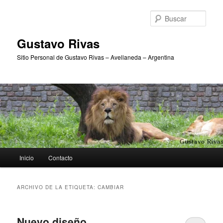
Ir
Ir
al
al
Busc
contenido
contenido
principal
secundario
Gustavo Rivas
Sitio Personal de Gustavo Rivas – Avellaneda – Argentina
Menú
Inicio
Contacto
principal
ARCHIVO DE LA ETIQUETA:
CAMBIAR
Nuevo diseño