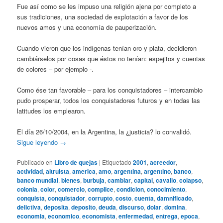
Fue así como se les impuso una religión ajena por completo a
sus tradiciones, una sociedad de explotación a favor de los
nuevos amos y una economía de pauperización.
Cuando vieron que los indígenas tenían oro y plata, decidieron
cambiárselos por cosas que éstos no tenían: espejitos y cuentas
de colores – por ejemplo -.
Como ése tan favorable – para los conquistadores – intercambio
pudo prosperar, todos los conquistadores futuros y en todas las
latitudes los emplearon.
El día 26/10/2004, en la Argentina, la ¿justicia? lo convalidó.
Sigue leyendo
→
Publicado en
Libro de quejas
|
Etiquetado
2001
,
acreedor
,
actividad
,
altruista
,
america
,
amo
,
argentina
,
argentino
,
banco
,
banco mundial
,
bienes
,
burbuja
,
cambiar
,
capital
,
cavallo
,
colapso
,
colonia
,
color
,
comercio
,
complice
,
condicion
,
conocimiento
,
conquista
,
conquistador
,
corrupto
,
costo
,
cuenta
,
damnificado
,
delictiva
,
deposita
,
deposito
,
deuda
,
discurso
,
dolar
,
domina
,
economia
,
economico
,
economista
,
enfermedad
,
entrega
,
epoca
,