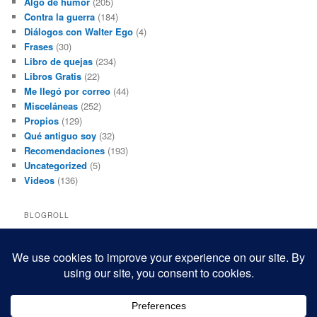
Algo de humor
(205)
Contra la guerra
(184)
Diálogos con Walter Ego
(4)
Frases
(30)
Libro de quejas
(234)
Libros Gratis
(22)
Me llegó por correo
(44)
Misceláneas
(252)
Propios
(129)
Qué antiguo soy
(32)
Recomendaciones
(193)
Uncategorized
(5)
Videos
(136)
BLOGROLL
Black and White Power
Luis Beltrán
Mis macrofotografías
Teresita Rivas