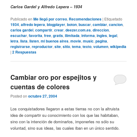
Carlos Gardel y Alfredo Lepera – 1934
Publicado en
Me llegó por correo
,
Recomendaciones
|
Etiquetado
1934
,
alfredo lepera
,
blogplayer
,
boton
,
buscar
,
cambiar
,
cancion
,
carlos gardel
,
compartir
,
crear
,
deezer.com.es
,
direccion
,
escuchar
,
favorita
,
free
,
gratis
,
ilimitada
,
informa
,
ingles
,
legal
,
letra
,
lista
,
listen
,
mi buenos aires
,
movie
,
music
,
pagina
,
registrarse
,
reproductor
,
site
,
sitio
,
tema
,
texto
,
volumen
,
wikipedia
|
2
Respuestas
Cambiar oro por espejitos y
cuentas de colores
Posted on
octubre 27, 2004
Los conquistadores llegaron a estas tierras no con la altruista
idea de compartir su conocimiento con los que las habitaban,
sino con la intención de dominarlos, imponerles no sólo su
voluntad, sino sus ideas, las cuales iban en un único sentido.