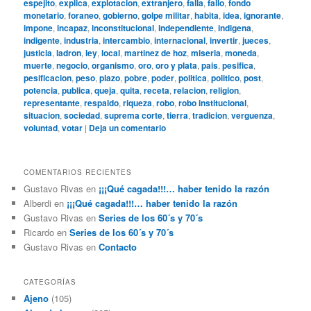
espejito
,
explica
,
explotacion
,
extranjero
,
falla
,
fallo
,
fondo
monetario
,
foraneo
,
gobierno
,
golpe militar
,
habita
,
idea
,
ignorante
,
impone
,
incapaz
,
inconstitucional
,
independiente
,
indigena
,
indigente
,
industria
,
intercambio
,
internacional
,
invertir
,
jueces
,
justicia
,
ladron
,
ley
,
local
,
martinez de hoz
,
miseria
,
moneda
,
muerte
,
negocio
,
organismo
,
oro
,
oro y plata
,
pais
,
pesifica
,
pesificacion
,
peso
,
plazo
,
pobre
,
poder
,
politica
,
politico
,
post
,
potencia
,
publica
,
queja
,
quita
,
receta
,
relacion
,
religion
,
representante
,
respaldo
,
riqueza
,
robo
,
robo institucional
,
situacion
,
sociedad
,
suprema corte
,
tierra
,
tradicion
,
verguenza
,
voluntad
,
votar
|
Deja un comentario
COMENTARIOS RECIENTES
Gustavo Rivas
en
¡¡¡Qué cagada!!!… haber tenido la razón
Alberdi
en
¡¡¡Qué cagada!!!… haber tenido la razón
Gustavo Rivas
en
Series de los 60´s y 70´s
Ricardo
en
Series de los 60´s y 70´s
Gustavo Rivas
en
Contacto
CATEGORÍAS
Ajeno
(105)