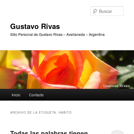
Ir
Ir
al
al
Busc
contenido
contenido
principal
secundario
Gustavo Rivas
Sitio Personal de Gustavo Rivas – Avellaneda – Argentina
Menú
Inicio
Contacto
principal
ARCHIVO DE LA ETIQUETA:
HABITO
Todas las palabras tienen