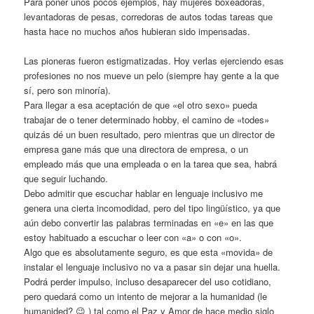
Para poner unos pocos ejemplos, hay mujeres boxeadoras,
levantadoras de pesas, corredoras de autos todas tareas que
hasta hace no muchos años hubieran sido impensadas.
Las pioneras fueron estigmatizadas. Hoy verlas ejerciendo esas
profesiones no nos mueve un pelo (siempre hay gente a la que
sí, pero son minoría).
Para llegar a esa aceptación de que «el otro sexo» pueda
trabajar de o tener determinado hobby, el camino de «todes»
quizás dé un buen resultado, pero mientras que un director de
empresa gane más que una directora de empresa, o un
empleado más que una empleada o en la tarea que sea, habrá
que seguir luchando.
Debo admitir que escuchar hablar en lenguaje inclusivo me
genera una cierta incomodidad, pero del tipo lingüístico, ya que
aún debo convertir las palabras terminadas en «e» en las que
estoy habituado a escuchar o leer con «a» o con «o».
Algo que es absolutamente seguro, es que esta «movida» de
instalar el lenguaje inclusivo no va a pasar sin dejar una huella.
Podrá perder impulso, incluso desaparecer del uso cotidiano,
pero quedará como un intento de mejorar a la humanidad (le
humanided? 😉 ) tal como el Paz y Amor de hace medio siglo