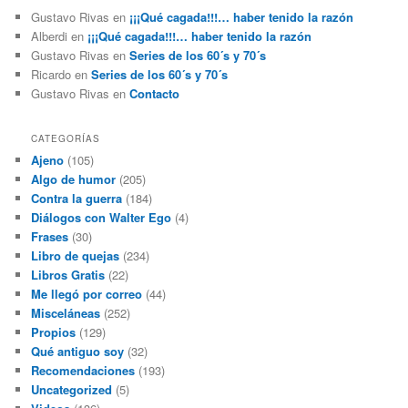
Gustavo Rivas
en
¡¡¡Qué cagada!!!… haber tenido la razón
Alberdi
en
¡¡¡Qué cagada!!!… haber tenido la razón
Gustavo Rivas
en
Series de los 60´s y 70´s
Ricardo
en
Series de los 60´s y 70´s
Gustavo Rivas
en
Contacto
CATEGORÍAS
Ajeno
(105)
Algo de humor
(205)
Contra la guerra
(184)
Diálogos con Walter Ego
(4)
Frases
(30)
Libro de quejas
(234)
Libros Gratis
(22)
Me llegó por correo
(44)
Misceláneas
(252)
Propios
(129)
Qué antiguo soy
(32)
Recomendaciones
(193)
Uncategorized
(5)