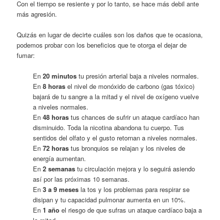
Con el tiempo se resiente y por lo tanto, se hace más debil ante
más agresión.
Quizás en lugar de decirte cuáles son los daños que te ocasiona,
podemos probar con los beneficios que te otorga el dejar de
fumar:
En
20 minutos
tu presión arterial baja a niveles normales.
En
8 horas
el nivel de monóxido de carbono (gas tóxico)
bajará de tu sangre a la mitad y el nivel de oxígeno vuelve
a niveles normales.
En
48 horas
tus chances de sufrir un ataque cardíaco han
disminuido. Toda la nicotina abandona tu cuerpo. Tus
sentidos del olfato y el gusto retornan a niveles normales.
En
72 horas
tus bronquios se relajan y los niveles de
energía aumentan.
En
2 semanas
tu circulación mejora y lo seguirá asiendo
así por las próximas 10 semanas.
En
3 a 9 meses
la tos y los problemas para respirar se
disipan y tu capacidad pulmonar aumenta en un 10%.
En
1 año
el riesgo de que sufras un ataque cardíaco baja a