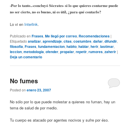
-Por lo tanto..-concluyó Sócrates- si lo que quieres contarme puede
no ser cierto, no es bueno, ni es útil, ¿para qué contarlo?
Lo vi en
Interlink
.
Publicado en
Frases
,
Me llegó por correo
,
Recomendaciones
|
Etiquetado
analizar
,
aprendizaje
,
citas
,
costumbre
,
dañar
,
difundir
,
filosofia
,
Frases
,
fundamentacion
,
habito
,
hablar
,
herir
,
lastimar
,
leccion
,
metodologia
,
ofender
,
propalar
,
repetir
,
rumores
,
zaherir
|
Deja un comentario
No fumes
Posted on
enero 23, 2007
No sólo por lo que puede molestar a quienes no fuman, hay un
tema de salud de por medio.
Tu cuerpo es atacado por agentes nocivos y sufre por éso.