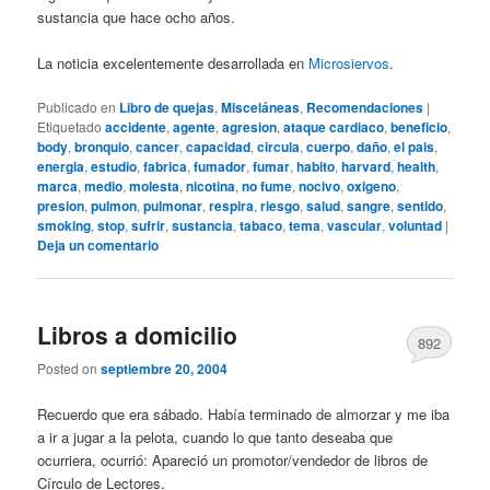
sustancia que hace ocho años.
La noticia excelentemente desarrollada en
Microsiervos
.
Publicado en
Libro de quejas
,
Misceláneas
,
Recomendaciones
|
Etiquetado
accidente
,
agente
,
agresion
,
ataque cardiaco
,
beneficio
,
body
,
bronquio
,
cancer
,
capacidad
,
circula
,
cuerpo
,
daño
,
el pais
,
energia
,
estudio
,
fabrica
,
fumador
,
fumar
,
habito
,
harvard
,
health
,
marca
,
medio
,
molesta
,
nicotina
,
no fume
,
nocivo
,
oxigeno
,
presion
,
pulmon
,
pulmonar
,
respira
,
riesgo
,
salud
,
sangre
,
sentido
,
smoking
,
stop
,
sufrir
,
sustancia
,
tabaco
,
tema
,
vascular
,
voluntad
|
Deja un comentario
Libros a domicilio
892
Posted on
septiembre 20, 2004
Recuerdo que era sábado. Había terminado de almorzar y me iba
a ir a jugar a la pelota, cuando lo que tanto deseaba que
ocurriera, ocurrió: Apareció un promotor/vendedor de libros de
Círculo de Lectores.