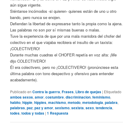
aún sigue vigente.
Siéntanse incómodos -si quieren- quienes están de uno u otro
bando, pero nunca se enojen.
Defiendan la libertad de expresarse tanto la propia como la ajena.
Las palabras no son por sí mismas buenas o malas.
Tuve la experiencia de que por una mala maniobra del chofer del
colectivo en el que viajaba recibiera el insulto de un taxista:
¡COLECTIVERO!
Durante muchas cuadras el CHOFER repetía en voz alta: ¡Me
dijo COLECTIVERO!
Él era colectivero, pero no ¡COLECTIVERO! (pronúnciese esta
última palabra con tono despectivo y ofensivo para entender
acabadamente).
Publicado en
Contra la guerra
,
Frases
,
Libro de quejas
|
Etiquetado
ambos sexos
,
amor
,
costumbre
,
discriminacion
,
feminismo
,
habito
,
hippie
,
hippies
,
machismo
,
metodo
,
metodologia
,
palabra
,
palabras
,
paz
,
paz y amor
,
sexismo
,
sexista
,
sexo
,
tendencia
,
todes
,
todos y todas
|
1
Respuesta