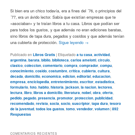
Si bien era un chico todavía, era a fines del ´76, o principios del
´77, era un ávido lector. Sabía que existían empresas que te
«asociaban» y te traían libros a tu casa. Libros que podían ser
para todos los gustos, y que además no eran ediciones baratas,
sino libros de tapa dura, pegados y cosidos y que además tenían
una cubierta de protección.
Sigue leyendo
→
Publicado en
Libros Gratis
|
Etiquetado
a tu casa
,
actividad
,
argentina
,
barata
,
biblio
,
biblioteca
,
carlos amelotti
,
circulo
,
clasico
,
coleccion
,
comentario
,
compra
,
comprador
,
compu
,
conocimiento
,
cosido
,
costumbre
,
critica
,
cubierta
,
cultura
,
decada
,
domicilio
,
economica
,
edicion
,
editorial
,
educacion
,
empresa
,
enciclopedia
,
entretenimiento
,
escritor
,
estadistica
,
formulario
,
foto
,
habito
,
historia
,
jackson
,
la nacion
,
lectores
,
lectura
,
libro
,
libros a domicilio
,
literatura
,
nobel
,
obra
,
oferta
,
pedido
,
pegado
,
presencia
,
promotor
,
proteccion
,
publicidad
,
recomendado
,
revista
,
socia
,
socio
,
suscriptor
,
tapa dura
,
tesoro
de la juventud
,
todos los gustos
,
tomo
,
vendedor
,
volumen
|
892
Respuestas
COMENTARIOS RECIENTES