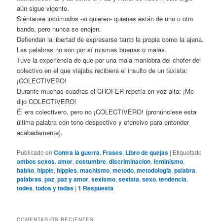
aún sigue vigente.
Siéntanse incómodos -si quieren- quienes están de uno u otro
bando, pero nunca se enojen.
Defiendan la libertad de expresarse tanto la propia como la ajena.
Las palabras no son por sí mismas buenas o malas.
Tuve la experiencia de que por una mala maniobra del chofer del
colectivo en el que viajaba recibiera el insulto de un taxista:
¡COLECTIVERO!
Durante muchas cuadras el CHOFER repetía en voz alta: ¡Me
dijo COLECTIVERO!
Él era colectivero, pero no ¡COLECTIVERO! (pronúnciese esta
última palabra con tono despectivo y ofensivo para entender
acabadamente).
Publicado en
Contra la guerra
,
Frases
,
Libro de quejas
|
Etiquetado
ambos sexos
,
amor
,
costumbre
,
discriminacion
,
feminismo
,
habito
,
hippie
,
hippies
,
machismo
,
metodo
,
metodologia
,
palabra
,
palabras
,
paz
,
paz y amor
,
sexismo
,
sexista
,
sexo
,
tendencia
,
todes
,
todos y todas
|
1
Respuesta
COMENTARIOS RECIENTES