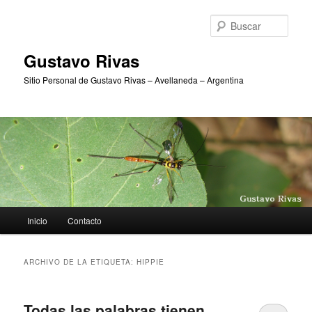
Ir
Ir
al
al
Busc
contenido
contenido
principal
secundario
Gustavo Rivas
Sitio Personal de Gustavo Rivas – Avellaneda – Argentina
Menú
Inicio
Contacto
principal
ARCHIVO DE LA ETIQUETA:
HIPPIE
Todas las palabras tienen