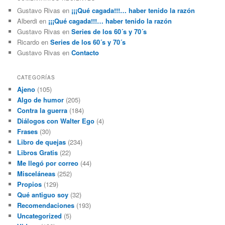
Gustavo Rivas
en
¡¡¡Qué cagada!!!… haber tenido la razón
Alberdi
en
¡¡¡Qué cagada!!!… haber tenido la razón
Gustavo Rivas
en
Series de los 60´s y 70´s
Ricardo
en
Series de los 60´s y 70´s
Gustavo Rivas
en
Contacto
CATEGORÍAS
Ajeno
(105)
Algo de humor
(205)
Contra la guerra
(184)
Diálogos con Walter Ego
(4)
Frases
(30)
Libro de quejas
(234)
Libros Gratis
(22)
Me llegó por correo
(44)
Misceláneas
(252)
Propios
(129)
Qué antiguo soy
(32)
Recomendaciones
(193)
Uncategorized
(5)