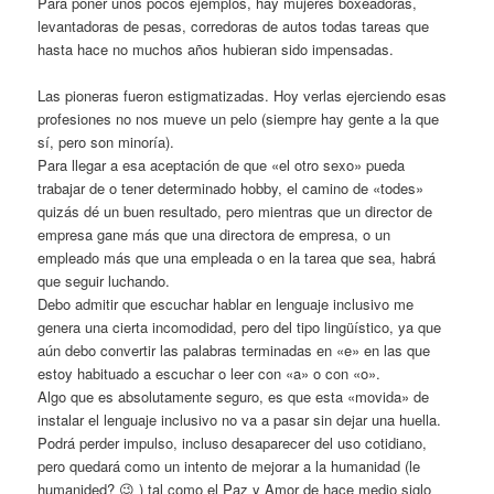
Para poner unos pocos ejemplos, hay mujeres boxeadoras,
levantadoras de pesas, corredoras de autos todas tareas que
hasta hace no muchos años hubieran sido impensadas.
Las pioneras fueron estigmatizadas. Hoy verlas ejerciendo esas
profesiones no nos mueve un pelo (siempre hay gente a la que
sí, pero son minoría).
Para llegar a esa aceptación de que «el otro sexo» pueda
trabajar de o tener determinado hobby, el camino de «todes»
quizás dé un buen resultado, pero mientras que un director de
empresa gane más que una directora de empresa, o un
empleado más que una empleada o en la tarea que sea, habrá
que seguir luchando.
Debo admitir que escuchar hablar en lenguaje inclusivo me
genera una cierta incomodidad, pero del tipo lingüístico, ya que
aún debo convertir las palabras terminadas en «e» en las que
estoy habituado a escuchar o leer con «a» o con «o».
Algo que es absolutamente seguro, es que esta «movida» de
instalar el lenguaje inclusivo no va a pasar sin dejar una huella.
Podrá perder impulso, incluso desaparecer del uso cotidiano,
pero quedará como un intento de mejorar a la humanidad (le
humanided? 😉 ) tal como el Paz y Amor de hace medio siglo