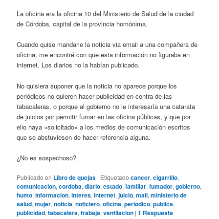
La oficina era la oficina 10 del Ministerio de Salud de la ciudad
de Córdoba, capital de la provincia homónima.
Cuando quise mandarle la noticia via email a una compañera de
oficina, me encontré con que esta información no figuraba en
internet. Los diarios no la habían publicado.
No quisiera suponer que la noticia no aparece porque los
periódicos no quieren hacer publicidad en contra de las
tabacaleras, o porque al gobierno no le interesaría una catarata
de juicios por permitir fumar en las oficina públicas, y que por
ello haya «solicitado» a los medios de comunicación escritos
que se abstuviesen de hacer referencia alguna.
¿No es sospechoso?
Publicado en
Libro de quejas
|
Etiquetado
cancer
,
cigarrillo
,
comunicacion
,
cordoba
,
diario
,
estado
,
familiar
,
fumador
,
gobierno
,
humo
,
informacion
,
interes
,
internet
,
juicio
,
mail
,
ministerio de
salud
,
mujer
,
noticia
,
noticiero
,
oficina
,
periodico
,
publica
,
publicidad
,
tabacalera
,
trabaja
,
ventilacion
|
1
Respuesta