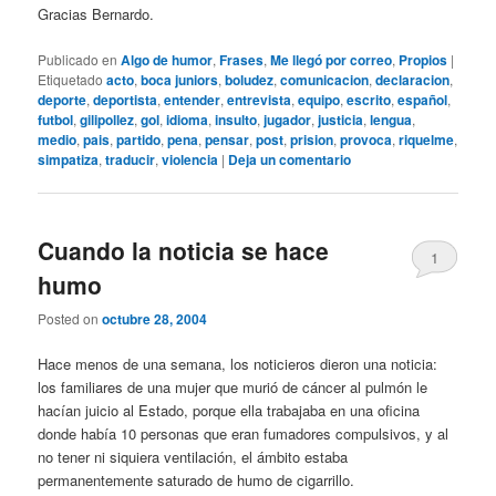
Gracias Bernardo.
Publicado en
Algo de humor
,
Frases
,
Me llegó por correo
,
Propios
|
Etiquetado
acto
,
boca juniors
,
boludez
,
comunicacion
,
declaracion
,
deporte
,
deportista
,
entender
,
entrevista
,
equipo
,
escrito
,
español
,
futbol
,
gilipollez
,
gol
,
idioma
,
insulto
,
jugador
,
justicia
,
lengua
,
medio
,
pais
,
partido
,
pena
,
pensar
,
post
,
prision
,
provoca
,
riquelme
,
simpatiza
,
traducir
,
violencia
|
Deja un comentario
Cuando la noticia se hace
1
humo
Posted on
octubre 28, 2004
Hace menos de una semana, los noticieros dieron una noticia:
los familiares de una mujer que murió de cáncer al pulmón le
hacían juicio al Estado, porque ella trabajaba en una oficina
donde había 10 personas que eran fumadores compulsivos, y al
no tener ni siquiera ventilación, el ámbito estaba
permanentemente saturado de humo de cigarrillo.