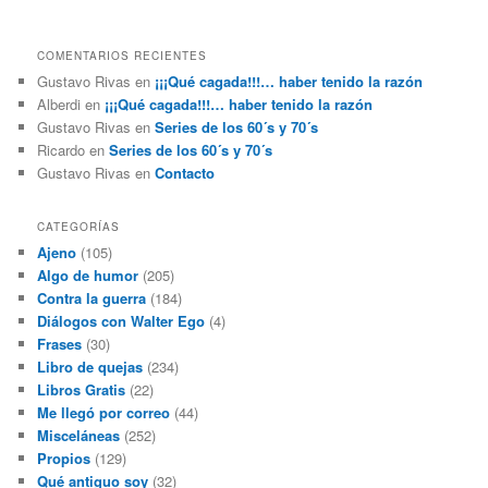
COMENTARIOS RECIENTES
Gustavo Rivas
en
¡¡¡Qué cagada!!!… haber tenido la razón
Alberdi
en
¡¡¡Qué cagada!!!… haber tenido la razón
Gustavo Rivas
en
Series de los 60´s y 70´s
Ricardo
en
Series de los 60´s y 70´s
Gustavo Rivas
en
Contacto
CATEGORÍAS
Ajeno
(105)
Algo de humor
(205)
Contra la guerra
(184)
Diálogos con Walter Ego
(4)
Frases
(30)
Libro de quejas
(234)
Libros Gratis
(22)
Me llegó por correo
(44)
Misceláneas
(252)
Propios
(129)
Qué antiguo soy
(32)