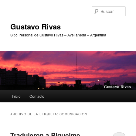
Ir
Ir
al
al
Busc
contenido
contenido
principal
secundario
Gustavo Rivas
Sitio Personal de Gustavo Rivas – Avellaneda – Argentina
Menú
Inicio
Contacto
principal
ARCHIVO DE LA ETIQUETA:
COMUNICACION
Tradujeron a Riquelme