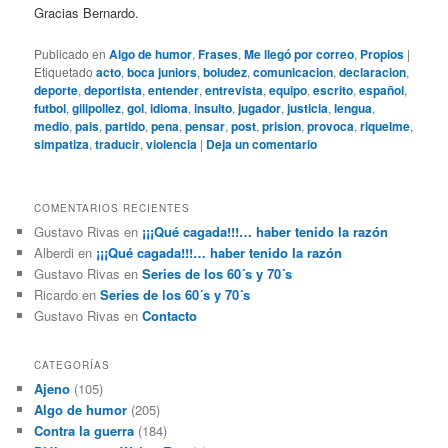
Gracias Bernardo.
Publicado en
Algo de humor
,
Frases
,
Me llegó por correo
,
Propios
|
Etiquetado
acto
,
boca juniors
,
boludez
,
comunicacion
,
declaracion
,
deporte
,
deportista
,
entender
,
entrevista
,
equipo
,
escrito
,
español
,
futbol
,
gilipollez
,
gol
,
idioma
,
insulto
,
jugador
,
justicia
,
lengua
,
medio
,
pais
,
partido
,
pena
,
pensar
,
post
,
prision
,
provoca
,
riquelme
,
simpatiza
,
traducir
,
violencia
|
Deja un comentario
COMENTARIOS RECIENTES
Gustavo Rivas
en
¡¡¡Qué cagada!!!… haber tenido la razón
Alberdi
en
¡¡¡Qué cagada!!!… haber tenido la razón
Gustavo Rivas
en
Series de los 60´s y 70´s
Ricardo
en
Series de los 60´s y 70´s
Gustavo Rivas
en
Contacto
CATEGORÍAS
Ajeno
(105)
Algo de humor
(205)
Contra la guerra
(184)