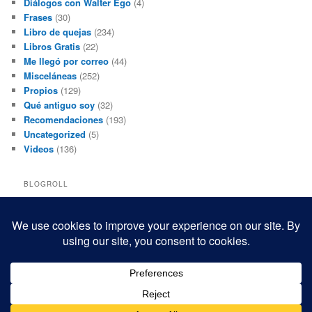
Diálogos con Walter Ego
(4)
Frases
(30)
Libro de quejas
(234)
Libros Gratis
(22)
Me llegó por correo
(44)
Misceláneas
(252)
Propios
(129)
Qué antiguo soy
(32)
Recomendaciones
(193)
Uncategorized
(5)
Videos
(136)
BLOGROLL
Black and White Power
Luis Beltrán
Mis macrofotografías
Teresita Rivas
Funciona gracias a WordPress