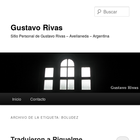
Ir
Ir
al
al
Busc
contenido
contenido
principal
secundario
Gustavo Rivas
Sitio Personal de Gustavo Rivas – Avellaneda – Argentina
Menú
Inicio
Contacto
principal
ARCHIVO DE LA ETIQUETA:
BOLUDEZ
Tradujeron a Riquelme