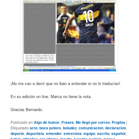
¡No me van a decir que no iban a entender si no lo traducían!
En su edición on line, Marca no tiene la nota.
Gracias Bernardo.
Publicado en
Algo de humor
,
Frases
,
Me llegó por correo
,
Propios
|
Etiquetado
acto
,
boca juniors
,
boludez
,
comunicacion
,
declaracion
,
deporte
,
deportista
,
entender
,
entrevista
,
equipo
,
escrito
,
español
,
futbol
,
gilipollez
,
gol
,
idioma
,
insulto
,
jugador
,
justicia
,
lengua
,