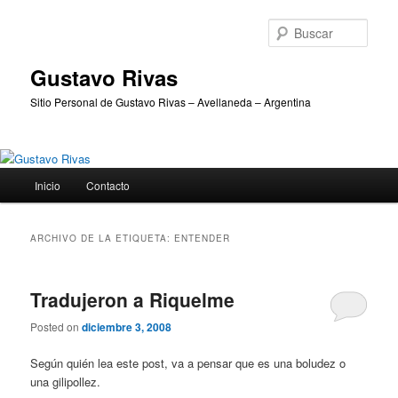
Ir
Ir
al
al
Busc
contenido
contenido
principal
secundario
Gustavo Rivas
Sitio Personal de Gustavo Rivas – Avellaneda – Argentina
Menú
Inicio
Contacto
principal
ARCHIVO DE LA ETIQUETA:
ENTENDER
Tradujeron a Riquelme
Posted on
diciembre 3, 2008
Según quién lea este post, va a pensar que es una boludez o
una gilipollez.