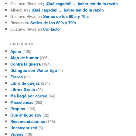
Gustavo Rivas
en
¡¡¡Qué cagada!!!… haber tenido la razón
Alberdi
en
¡¡¡Qué cagada!!!… haber tenido la razón
Gustavo Rivas
en
Series de los 60´s y 70´s
Ricardo
en
Series de los 60´s y 70´s
Gustavo Rivas
en
Contacto
CATEGORÍAS
Ajeno
(105)
Algo de humor
(205)
Contra la guerra
(184)
Diálogos con Walter Ego
(4)
Frases
(30)
Libro de quejas
(234)
Libros Gratis
(22)
Me llegó por correo
(44)
Misceláneas
(252)
Propios
(129)
Qué antiguo soy
(32)
Recomendaciones
(193)
Uncategorized
(5)
Videos
(136)