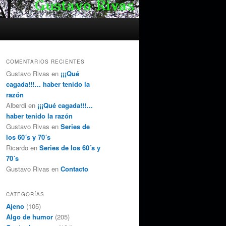
COMENTARIOS RECIENTES
Gustavo Rivas
en
¡¡¡Qué
cagada!!!… haber tenido la
razón
Alberdi
en
¡¡¡Qué cagada!!!…
haber tenido la razón
Gustavo Rivas
en
Series de
los 60´s y 70´s
Ricardo
en
Series de los 60´s y
70´s
Gustavo Rivas
en
Contacto
CATEGORÍAS
Ajeno
(105)
Algo de humor
(205)