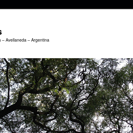
s
s – Avellaneda – Argentina