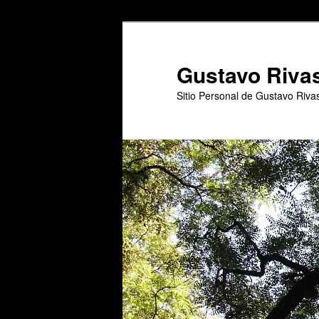
Ir
Ir
al
al
contenido
contenido
Gustavo Riva
principal
secundario
Sitio Personal de Gustavo Riva