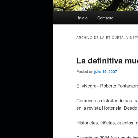
Menú
Inicio
Contacto
principal
ARCHIVO DE LA ETIQUETA:
VIÑET
La definitiva m
Posted on
julio 19, 2007
El «Negro» Roberto Fontanarro
Comencé a disfrutar de sus tr
en la revista Hortensia. Desde
Historietas, viñetas, cuentos,
Cuando en 2004 fue uno de los