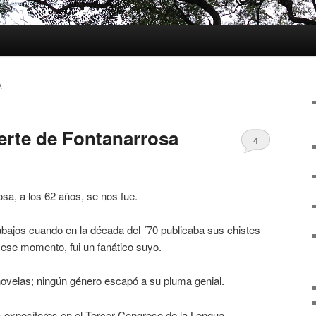
A
uerte de Fontanarrosa
4
sa, a los 62 años, se nos fue.
abajos cuando en la década del ´70 publicaba sus chistes
 ese momento, fui un fanático suyo.
 novelas; ningún género escapó a su pluma genial.
 expositores en el Tercer Congreso de la Lengua