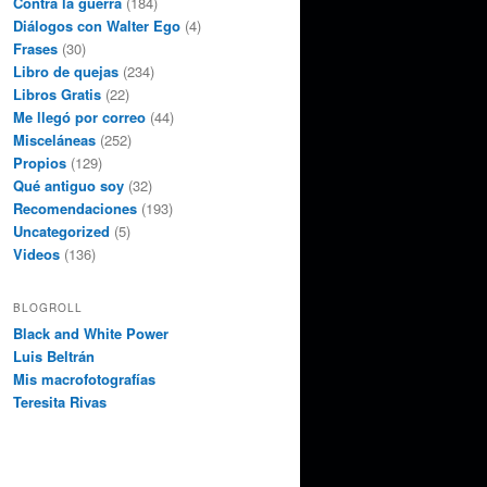
Contra la guerra
(184)
Diálogos con Walter Ego
(4)
Frases
(30)
Libro de quejas
(234)
Libros Gratis
(22)
Me llegó por correo
(44)
Misceláneas
(252)
Propios
(129)
Qué antiguo soy
(32)
Recomendaciones
(193)
Uncategorized
(5)
Videos
(136)
BLOGROLL
Black and White Power
Luis Beltrán
Mis macrofotografías
Teresita Rivas