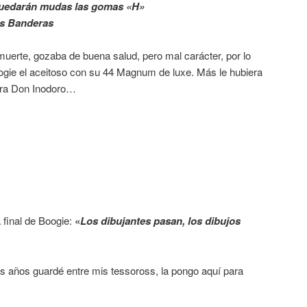
quedarán mudas las gomas «H»
os Banderas
 muerte, gozaba de buena salud, pero mal carácter, por lo
oogie el aceitoso con su 44 Magnum de luxe. Más le hubiera
ara Don Inodoro…
 final de Boogie:
«
Los dibujantes pasan, los dibujos
tos años guardé entre mis tessoross, la pongo aquí para
.