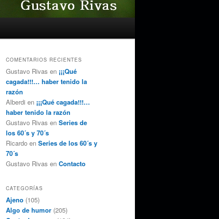
COMENTARIOS RECIENTES
Gustavo Rivas
en
¡¡¡Qué
cagada!!!… haber tenido la
razón
Alberdi
en
¡¡¡Qué cagada!!!…
haber tenido la razón
Gustavo Rivas
en
Series de
los 60´s y 70´s
Ricardo
en
Series de los 60´s y
70´s
Gustavo Rivas
en
Contacto
CATEGORÍAS
Ajeno
(105)
Algo de humor
(205)