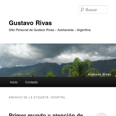
Ir
Ir
al
al
Busc
contenido
contenido
principal
secundario
Gustavo Rivas
Sitio Personal de Gustavo Rivas – Avellaneda – Argentina
Menú
Inicio
Contacto
principal
ARCHIVO DE LA ETIQUETA:
HOSPITAL
Primer mundo y atención de