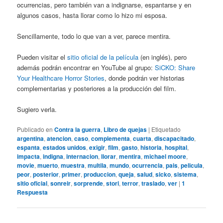
ocurrencias, pero también van a indignarse, espantarse y en
algunos casos, hasta llorar como lo hizo mi esposa.
Sencillamente, todo lo que van a ver, parece mentira.
Pueden visitar el
sitio oficial de la película
(en inglés), pero
además podrán encontrar en YouTube al grupo:
SiCKO: Share
Your Healthcare Horror Stories
, donde podrán ver historias
complementarias y posteriores a la producción del film.
Sugiero verla.
Publicado en
Contra la guerra
,
Libro de quejas
|
Etiquetado
argentina
,
atencion
,
caso
,
complementa
,
cuarta
,
discapacitado
,
espanta
,
estados unidos
,
exigir
,
film
,
gasto
,
historia
,
hospital
,
impacta
,
indigna
,
internacion
,
llorar
,
mentira
,
michael moore
,
movie
,
muerto
,
muestra
,
multila
,
mundo
,
ocurrencia
,
pais
,
pelicula
,
peor
,
posterior
,
primer
,
produccion
,
queja
,
salud
,
sicko
,
sistema
,
sitio oficial
,
sonreir
,
sorprende
,
stori
,
terror
,
traslado
,
ver
|
1
Respuesta