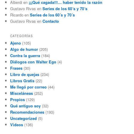
Alberdi
en
¡¡¡Qué cagada!!!… haber tenido la razón
Gustavo Rivas
en
Series de los 60´s y 70´s
Ricardo
en
Series de los 60´s y 70´s
Gustavo Rivas
en
Contacto
CATEGORÍAS
Ajeno
(105)
Algo de humor
(205)
Contra la guerra
(184)
Diálogos con Walter Ego
(4)
Frases
(30)
Libro de quejas
(234)
Libros Gratis
(22)
Me llegó por correo
(44)
Misceláneas
(252)
Propios
(129)
Qué antiguo soy
(32)
Recomendaciones
(193)
Uncategorized
(5)
Videos
(136)