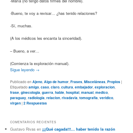
-María (no tengo datos firmes del nombre).
-Bueno, te voy a revisar… ¿has tenido relaciones?
-Sí, muchas.
(A los médicos les encanta la sinceridad).
– Bueno, a ver…
(Comienza la exploración manual).
Sigue leyendo
→
Publicado en
Ajeno
,
Algo de humor
,
Frases
,
Misceláneas
,
Propios
|
Etiquetado
amigo
,
caso
,
claro
,
cultura
,
embajador
,
exploracion
,
frase
,
ginecologia
,
guerra
,
hable
,
hospital
,
manual
,
medico
,
paraguay
,
radiologia
,
relacion
,
rivadavia
,
tomografia
,
veridico
,
virgen
|
2
Respuestas
COMENTARIOS RECIENTES
Gustavo Rivas
en
¡¡¡Qué cagada!!!… haber tenido la razón