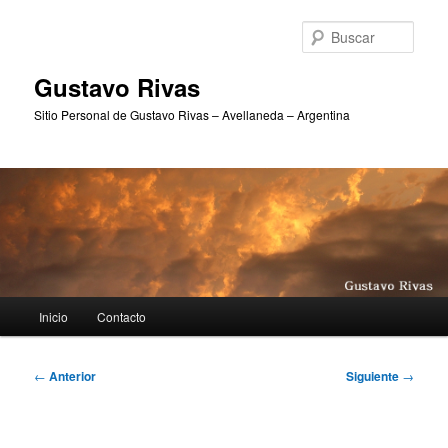
Ir
al
Busc
contenido
principal
Gustavo Rivas
Sitio Personal de Gustavo Rivas – Avellaneda – Argentina
Menú
Inicio
Contacto
principal
Navegación
←
Anterior
Siguiente
→
de
entradas