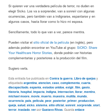
Si quieren ver una verdadera película de terror, no duden en
elegir Sicko. Los va a sorprender, van a sonreír con algunas
ocurrencias, pero también van a indignarse, espantarse y en
algunos casos, hasta llorar como lo hizo mi esposa.
Sencillamente, todo lo que van a ver, parece mentira.
Pueden visitar el
sitio oficial de la película
(en inglés), pero
además podrán encontrar en YouTube al grupo:
SiCKO: Share
Your Healthcare Horror Stories
, donde podrán ver historias
complementarias y posteriores a la producción del film.
Sugiero verla.
Esta entrada fue publicada en
Contra la guerra
,
Libro de quejas
y
etiquetada
argentina
,
atencion
,
caso
,
complementa
,
cuarta
,
discapacitado
,
espanta
,
estados unidos
,
exigir
,
film
,
gasto
,
historia
,
hospital
,
impacta
,
indigna
,
internacion
,
llorar
,
mentira
,
michael moore
,
movie
,
muerto
,
muestra
,
multila
,
mundo
,
ocurrencia
,
pais
,
pelicula
,
peor
,
posterior
,
primer
,
produccion
,
queja
,
salud
,
sicko
,
sistema
,
sitio oficial
,
sonreir
,
sorprende
,
stori
,
terror
,
traslado
,
ver
por
Gustavo Rivas
. Guarda
enlace