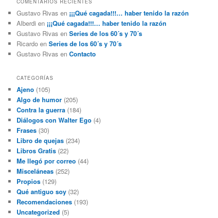
COMENTARIOS RECIENTES
Gustavo Rivas
en
¡¡¡Qué cagada!!!… haber tenido la razón
Alberdi
en
¡¡¡Qué cagada!!!… haber tenido la razón
Gustavo Rivas
en
Series de los 60´s y 70´s
Ricardo
en
Series de los 60´s y 70´s
Gustavo Rivas
en
Contacto
CATEGORÍAS
Ajeno
(105)
Algo de humor
(205)
Contra la guerra
(184)
Diálogos con Walter Ego
(4)
Frases
(30)
Libro de quejas
(234)
Libros Gratis
(22)
Me llegó por correo
(44)
Misceláneas
(252)
Propios
(129)
Qué antiguo soy
(32)
Recomendaciones
(193)
Uncategorized
(5)