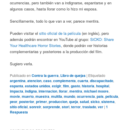
ocurrencias, pero también van a indignarse, espantarse y en
algunos casos, hasta llorar como lo hizo mi esposa.
Sencillamente, todo lo que van a ver, parece mentira.
Pueden visitar el
sitio oficial de la película
(en inglés), pero
además podrán encontrar en YouTube al grupo:
SiCKO: Share
Your Healthcare Horror Stories
, donde podrán ver historias
complementarias y posteriores a la producción del film.
Sugiero verla.
Publicado en
Contra la guerra
,
Libro de quejas
|
Etiquetado
argentina
,
atencion
,
caso
,
complementa
,
cuarta
,
discapacitado
,
espanta
,
estados unidos
,
exigir
,
film
,
gasto
,
historia
,
hospital
,
impacta
,
indigna
,
internacion
,
llorar
,
mentira
,
michael moore
,
movie
,
muerto
,
muestra
,
multila
,
mundo
,
ocurrencia
,
pais
,
pelicula
,
peor
,
posterior
,
primer
,
produccion
,
queja
,
salud
,
sicko
,
sistema
,
sitio oficial
,
sonreir
,
sorprende
,
stori
,
terror
,
traslado
,
ver
|
1
Respuesta