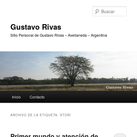
Ir
Ir
al
al
Busc
contenido
contenido
principal
secundario
Gustavo Rivas
Sitio Personal de Gustavo Rivas – Avellaneda – Argentina
Menú
Inicio
Contacto
principal
ARCHIVO DE LA ETIQUETA:
STORI
Primer mundo y atención de