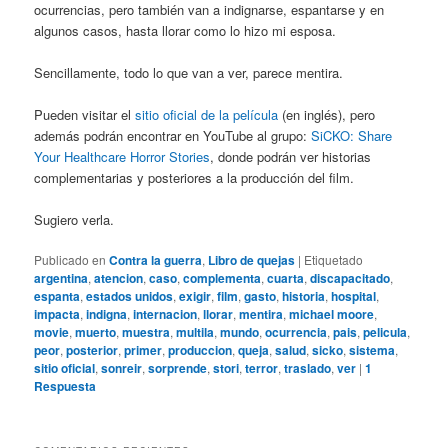
ocurrencias, pero también van a indignarse, espantarse y en
algunos casos, hasta llorar como lo hizo mi esposa.
Sencillamente, todo lo que van a ver, parece mentira.
Pueden visitar el
sitio oficial de la película
(en inglés), pero
además podrán encontrar en YouTube al grupo:
SiCKO: Share
Your Healthcare Horror Stories
, donde podrán ver historias
complementarias y posteriores a la producción del film.
Sugiero verla.
Publicado en
Contra la guerra
,
Libro de quejas
|
Etiquetado
argentina
,
atencion
,
caso
,
complementa
,
cuarta
,
discapacitado
,
espanta
,
estados unidos
,
exigir
,
film
,
gasto
,
historia
,
hospital
,
impacta
,
indigna
,
internacion
,
llorar
,
mentira
,
michael moore
,
movie
,
muerto
,
muestra
,
multila
,
mundo
,
ocurrencia
,
pais
,
pelicula
,
peor
,
posterior
,
primer
,
produccion
,
queja
,
salud
,
sicko
,
sistema
,
sitio oficial
,
sonreir
,
sorprende
,
stori
,
terror
,
traslado
,
ver
|
1
Respuesta