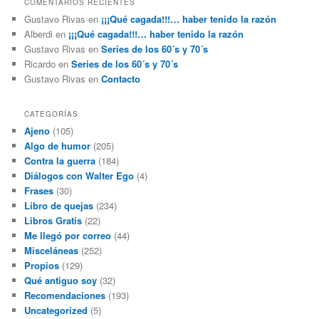
COMENTARIOS RECIENTES
Gustavo Rivas
en
¡¡¡Qué cagada!!!… haber tenido la razón
Alberdi
en
¡¡¡Qué cagada!!!… haber tenido la razón
Gustavo Rivas
en
Series de los 60´s y 70´s
Ricardo
en
Series de los 60´s y 70´s
Gustavo Rivas
en
Contacto
CATEGORÍAS
Ajeno
(105)
Algo de humor
(205)
Contra la guerra
(184)
Diálogos con Walter Ego
(4)
Frases
(30)
Libro de quejas
(234)
Libros Gratis
(22)
Me llegó por correo
(44)
Misceláneas
(252)
Propios
(129)
Qué antiguo soy
(32)
Recomendaciones
(193)
Uncategorized
(5)