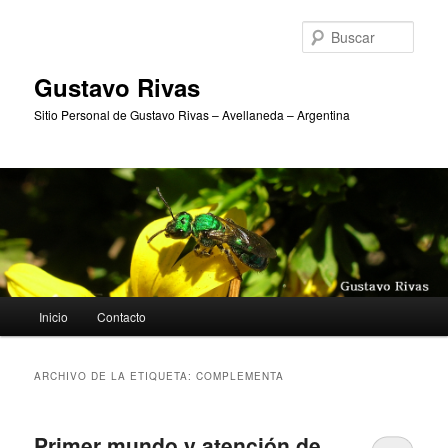
Ir
Ir
al
al
Busc
contenido
contenido
principal
secundario
Gustavo Rivas
Sitio Personal de Gustavo Rivas – Avellaneda – Argentina
Menú
Inicio
Contacto
principal
ARCHIVO DE LA ETIQUETA:
COMPLEMENTA
Primer mundo y atención de