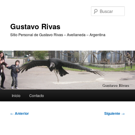
Ir
al
Busc
contenido
principal
Gustavo Rivas
Sitio Personal de Gustavo Rivas – Avellaneda – Argentina
Menú
Inicio
Contacto
principal
Navegación
←
Anterior
Siguiente
→
de
entradas