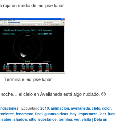
 roja en medio del eclipse lunar.
Termina el eclipse lunar.
 noche… el cielo en Avellaneda está algo nublado. 🙁
ndaciones
|
Etiquetado
2010
,
animacion
,
avellaneda
,
cielo
,
color
,
xcelente
,
fenomeno
,
final
,
gustavo rivas
,
hoy
,
importante
,
leer
,
luna
,
,
saber
,
shadow
,
sitio
,
substance
,
termina
,
ver
,
visita
|
Deja un