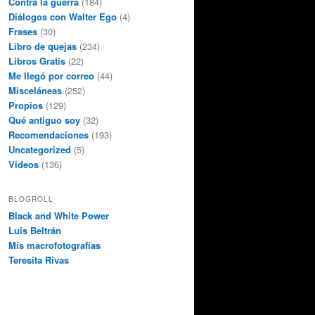
Contra la guerra
(184)
Diálogos con Walter Ego
(4)
Frases
(30)
Libro de quejas
(234)
Libros Gratis
(22)
Me llegó por correo
(44)
Misceláneas
(252)
Propios
(129)
Qué antiguo soy
(32)
Recomendaciones
(193)
Uncategorized
(5)
Videos
(136)
BLOGROLL
Black and White Power
Luis Beltrán
Mis macrofotografías
Teresita Rivas