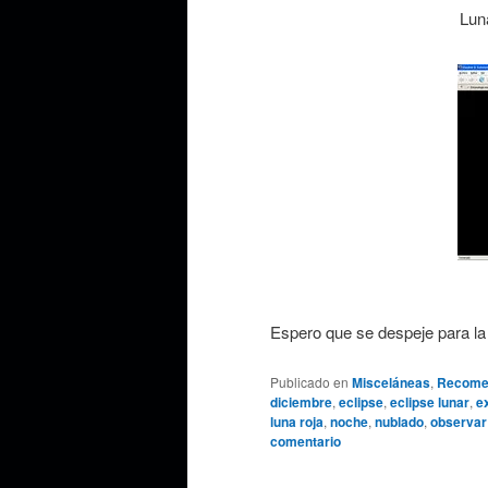
Luna
Espero que se despeje para la
Publicado en
Misceláneas
,
Recome
diciembre
,
eclipse
,
eclipse lunar
,
e
luna roja
,
noche
,
nublado
,
observar
comentario