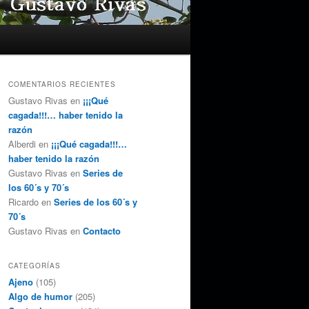
COMENTARIOS RECIENTES
Gustavo Rivas
en
¡¡¡Qué
cagada!!!… haber tenido la
razón
Alberdi
en
¡¡¡Qué cagada!!!…
haber tenido la razón
Gustavo Rivas
en
Series de
los 60´s y 70´s
Ricardo
en
Series de los 60´s y
70´s
Gustavo Rivas
en
Contacto
CATEGORÍAS
Ajeno
(105)
Algo de humor
(205)