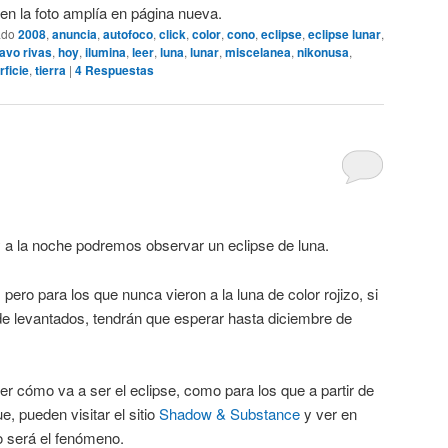
 en la foto amplía en página nueva.
ado
2008
,
anuncia
,
autofoco
,
click
,
color
,
cono
,
eclipse
,
eclipse lunar
,
avo rivas
,
hoy
,
ilumina
,
leer
,
luna
,
lunar
,
miscelanea
,
nikonusa
,
rficie
,
tierra
|
4
Respuestas
oy a la noche podremos observar un eclipse de luna.
pero para los que nunca vieron a la luna de color rojizo, si
e levantados, tendrán que esperar hasta diciembre de
er cómo va a ser el eclipse, como para los que a partir de
 pueden visitar el sitio
Shadow & Substance
y ver en
 será el fenómeno.