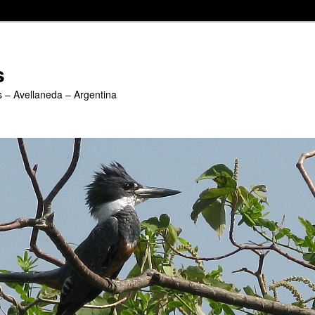
s
s – Avellaneda – Argentina