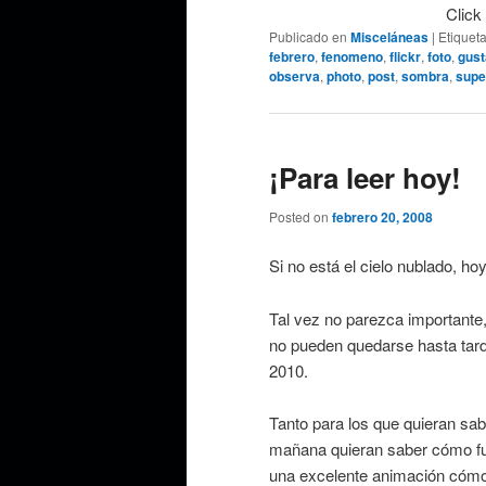
Click
Publicado en
Misceláneas
|
Etiquet
febrero
,
fenomeno
,
flickr
,
foto
,
gust
observa
,
photo
,
post
,
sombra
,
supe
¡Para leer hoy!
Posted on
febrero 20, 2008
Si no está el cielo nublado, h
Tal vez no parezca importante, 
no pueden quedarse hasta tard
2010.
Tanto para los que quieran sab
mañana quieran saber cómo fue,
una excelente animación cómo