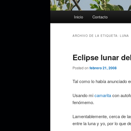
Menú
Inicio
Contacto
principal
ARCHIVO DE LA ETIQUETA:
LUNA
Eclipse lunar de
Posted on
febrero 21, 2008
Tal como lo había anunciado e
Usando mi
camarita
con autofo
fenómemo.
Lamentablemente, cerca de la
entre la luna y yo, por lo que d