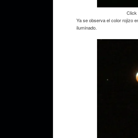
Click
Ya se observa el color rojizo 
iluminado.