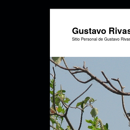
Ir
Ir
al
al
contenido
contenido
Gustavo Riva
principal
secundario
Sitio Personal de Gustavo Riva