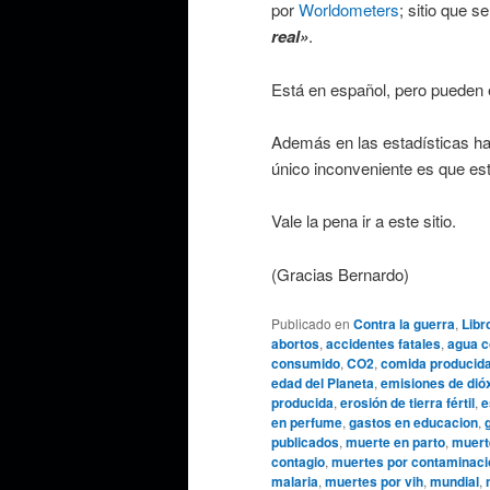
por
Worldometers
; sitio que 
real»
.
Está en español, pero pueden e
Además en las estadísticas hay
único inconveniente es que es
Vale la pena ir a este sitio.
(Gracias Bernardo)
Publicado en
Contra la guerra
,
Libr
abortos
,
accidentes fatales
,
agua 
consumido
,
CO2
,
comida producid
edad del Planeta
,
emisiones de dió
producida
,
erosión de tierra fértil
,
e
en perfume
,
gastos en educacion
,
publicados
,
muerte en parto
,
muert
contagio
,
muertes por contaminaci
malaria
,
muertes por vih
,
mundial
,