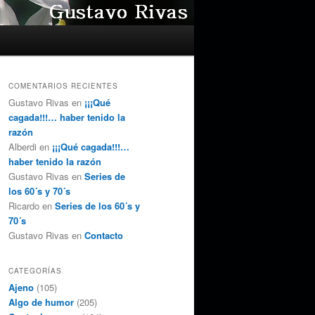
COMENTARIOS RECIENTES
Gustavo Rivas
en
¡¡¡Qué
cagada!!!… haber tenido la
razón
Alberdi
en
¡¡¡Qué cagada!!!…
haber tenido la razón
Gustavo Rivas
en
Series de
los 60´s y 70´s
Ricardo
en
Series de los 60´s y
70´s
Gustavo Rivas
en
Contacto
CATEGORÍAS
Ajeno
(105)
Algo de humor
(205)