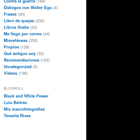
Contra la guerra
(184)
Diálogos con Walter Ego
(4)
Frases
(30)
Libro de quejas
(234)
Libros Gratis
(22)
Me llegó por correo
(44)
Misceláneas
(252)
Propios
(129)
Qué antiguo soy
(32)
Recomendaciones
(193)
Uncategorized
(5)
Videos
(136)
BLOGROLL
Black and White Power
Luis Beltrán
Mis macrofotografías
Teresita Rivas