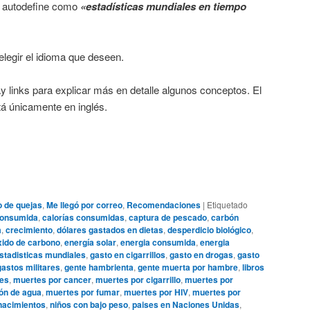
se autodefine como
«estadísticas mundiales en tiempo
legir el idioma que deseen.
 links para explicar más en detalle algunos conceptos. El
tá únicamente en inglés.
o de quejas
,
Me llegó por correo
,
Recomendaciones
|
Etiquetado
consumida
,
calorías consumidas
,
captura de pescado
,
carbón
a
,
crecimiento
,
dólares gastados en dietas
,
desperdicio biológico
,
xido de carbono
,
energía solar
,
energia consumida
,
energia
stadisticas mundiales
,
gasto en cigarrillos
,
gasto en drogas
,
gasto
gastos militares
,
gente hambrienta
,
gente muerta por hambre
,
libros
es
,
muertes por cancer
,
muertes por cigarrillo
,
muertes por
ón de agua
,
muertes por fumar
,
muertes por HIV
,
muertes por
nacimientos
,
niños con bajo peso
,
paises en Naciones Unidas
,