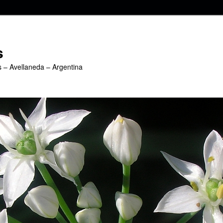
s
s – Avellaneda – Argentina