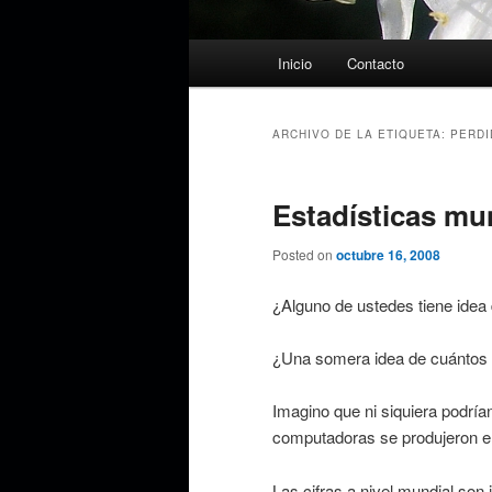
Menú
Inicio
Contacto
principal
ARCHIVO DE LA ETIQUETA:
PERDI
Estadísticas mu
Posted on
octubre 16, 2008
¿Alguno de ustedes tiene ide
¿Una somera idea de cuántos 
Imagino que ni siquiera podría
computadoras se produjeron en
Las cifras a nivel mundial son 