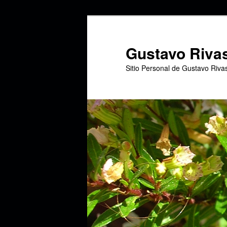
Ir
Ir
al
al
contenido
contenido
Gustavo Riva
principal
secundario
Sitio Personal de Gustavo Riva