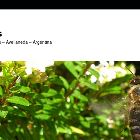
s
s – Avellaneda – Argentina