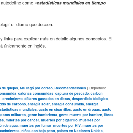
se autodefine como
«estadísticas mundiales en tiempo
legir el idioma que deseen.
 links para explicar más en detalle algunos conceptos. El
tá únicamente en inglés.
o de quejas
,
Me llegó por correo
,
Recomendaciones
|
Etiquetado
consumida
,
calorías consumidas
,
captura de pescado
,
carbón
a
,
crecimiento
,
dólares gastados en dietas
,
desperdicio biológico
,
xido de carbono
,
energía solar
,
energia consumida
,
energia
stadisticas mundiales
,
gasto en cigarrillos
,
gasto en drogas
,
gasto
gastos militares
,
gente hambrienta
,
gente muerta por hambre
,
libros
es
,
muertes por cancer
,
muertes por cigarrillo
,
muertes por
ón de agua
,
muertes por fumar
,
muertes por HIV
,
muertes por
nacimientos
,
niños con bajo peso
,
paises en Naciones Unidas
,