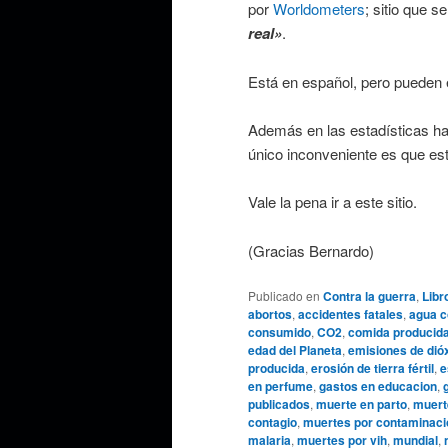
por
Worldometers
; sitio que 
real»
.
Está en español, pero pueden e
Además en las estadísticas hay
único inconveniente es que es
Vale la pena ir a este sitio.
(Gracias Bernardo)
Publicado en
Contra la guerra
,
Libr
abortos
,
accidentes fatales
,
agua 
consumido
,
CO2
,
comida producid
edad del Planeta
,
emisiones de dió
producida
,
erosión de tierra fértil
,
e
en perfume
,
gastos en educacion
,
publicados
,
muerte en parto
,
muert
contagio
,
muertes por contaminaci
malaria
,
muertes por vih
,
mundial
,