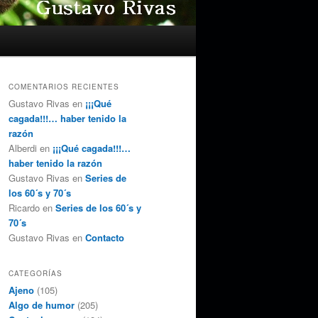
COMENTARIOS RECIENTES
Gustavo Rivas
en
¡¡¡Qué
cagada!!!… haber tenido la
razón
Alberdi
en
¡¡¡Qué cagada!!!…
haber tenido la razón
Gustavo Rivas
en
Series de
los 60´s y 70´s
Ricardo
en
Series de los 60´s y
70´s
Gustavo Rivas
en
Contacto
CATEGORÍAS
Ajeno
(105)
Algo de humor
(205)