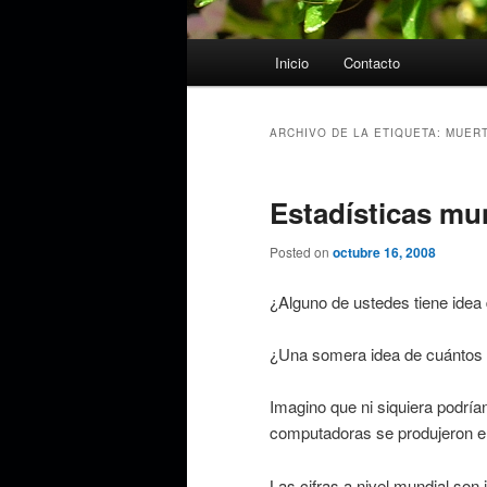
Menú
Inicio
Contacto
principal
ARCHIVO DE LA ETIQUETA:
MUERT
Estadísticas mu
Posted on
octubre 16, 2008
¿Alguno de ustedes tiene ide
¿Una somera idea de cuántos 
Imagino que ni siquiera podría
computadoras se produjeron en
Las cifras a nivel mundial son 