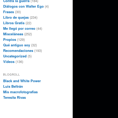
Contra la guerra
(184)
Diálogos con Walter Ego
(4)
Frases
(30)
Libro de quejas
(234)
Libros Gratis
(22)
Me llegó por correo
(44)
Misceláneas
(252)
Propios
(129)
Qué antiguo soy
(32)
Recomendaciones
(193)
Uncategorized
(5)
Videos
(136)
BLOGROLL
Black and White Power
Luis Beltrán
Mis macrofotografías
Teresita Rivas