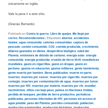
únicamente en inglés.
Vale la pena ir a este sitio.
(Gracias Bernardo)
Publicado en
Contra la guerra
,
Libro de quejas
,
Me llegó por
correo
,
Recomendaciones
|
Etiquetado
abortos
,
accidentes
fatales
,
agua consumida
,
calorías consumidas
,
captura de
pescado
,
carbón consumido
,
CO2
,
comida producida
,
crecimiento
,
dólares gastados en dietas
,
desperdicio biológico
,
edad del
Planeta
,
emisiones de dióxido de carbono
,
energía solar
,
energia
consumida
,
energia producida
,
erosión de tierra fértil
,
estadisticas
mundiales
,
gasto en cigarrillos
,
gasto en drogas
,
gasto en
perfume
,
gastos en educacion
,
gastos militares
,
gente hambrienta
,
gente muerta por hambre
,
libros publicados
,
muerte en parto
,
muertes
,
muertes por cancer
,
muertes por cigarrillo
,
muertes por
contagio
,
muertes por contaminación de agua
,
muertes por fumar
,
muertes por HIV
,
muertes por malaria
,
muertes por vih
,
mundial
,
nacimientos
,
niños con bajo peso
,
paises en Naciones Unidas
,
perdida de bosques
,
perdida de tierra productiva
,
periodicos
publicados
,
personas infectadas de HIV
,
personas sin acceso al
agua potable
,
peso del Planeta
,
petróleo consumido
,
poblacion
,
produccion automoviles
,
produccion bicicletas
,
produccion