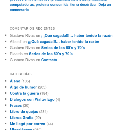
computadoras
,
proteína consumida
,
tierra desértica
|
Deja un
comentario
COMENTARIOS RECIENTES
Gustavo Rivas
en
¡¡¡Qué cagada!!!… haber tenido la razón
Alberdi
en
¡¡¡Qué cagada!!!… haber tenido la razón
Gustavo Rivas
en
Series de los 60´s y 70´s
Ricardo
en
Series de los 60´s y 70´s
Gustavo Rivas
en
Contacto
CATEGORÍAS
Ajeno
(105)
Algo de humor
(205)
Contra la guerra
(184)
Diálogos con Walter Ego
(4)
Frases
(30)
Libro de quejas
(234)
Libros Gratis
(22)
Me llegó por correo
(44)
Misceláneas
(252)