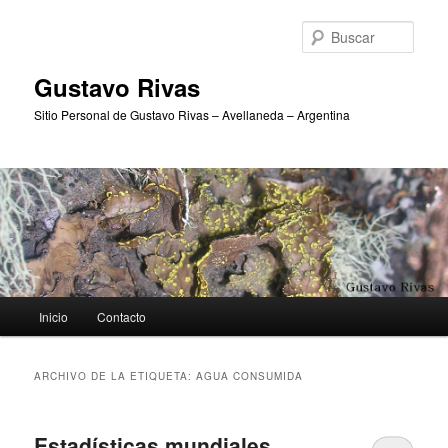
Ir
Ir
al
al
Busc
contenido
contenido
principal
secundario
Gustavo Rivas
Sitio Personal de Gustavo Rivas – Avellaneda – Argentina
Menú
Inicio
Contacto
principal
ARCHIVO DE LA ETIQUETA:
AGUA CONSUMIDA
Estadísticas mundiales