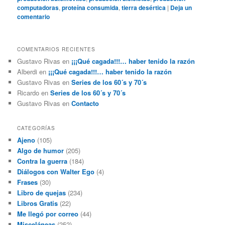
computadoras
,
proteína consumida
,
tierra desértica
|
Deja un
comentario
COMENTARIOS RECIENTES
Gustavo Rivas
en
¡¡¡Qué cagada!!!… haber tenido la razón
Alberdi
en
¡¡¡Qué cagada!!!… haber tenido la razón
Gustavo Rivas
en
Series de los 60´s y 70´s
Ricardo
en
Series de los 60´s y 70´s
Gustavo Rivas
en
Contacto
CATEGORÍAS
Ajeno
(105)
Algo de humor
(205)
Contra la guerra
(184)
Diálogos con Walter Ego
(4)
Frases
(30)
Libro de quejas
(234)
Libros Gratis
(22)
Me llegó por correo
(44)
Misceláneas
(252)