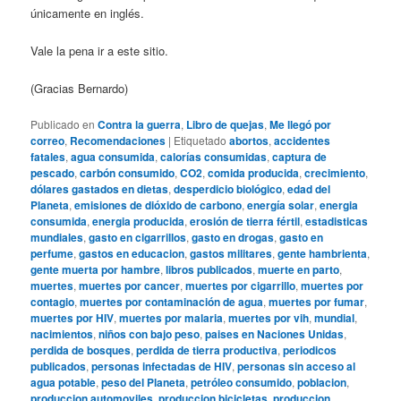
únicamente en inglés.
Vale la pena ir a este sitio.
(Gracias Bernardo)
Publicado en
Contra la guerra
,
Libro de quejas
,
Me llegó por
correo
,
Recomendaciones
|
Etiquetado
abortos
,
accidentes
fatales
,
agua consumida
,
calorías consumidas
,
captura de
pescado
,
carbón consumido
,
CO2
,
comida producida
,
crecimiento
,
dólares gastados en dietas
,
desperdicio biológico
,
edad del
Planeta
,
emisiones de dióxido de carbono
,
energía solar
,
energia
consumida
,
energia producida
,
erosión de tierra fértil
,
estadisticas
mundiales
,
gasto en cigarrillos
,
gasto en drogas
,
gasto en
perfume
,
gastos en educacion
,
gastos militares
,
gente hambrienta
,
gente muerta por hambre
,
libros publicados
,
muerte en parto
,
muertes
,
muertes por cancer
,
muertes por cigarrillo
,
muertes por
contagio
,
muertes por contaminación de agua
,
muertes por fumar
,
muertes por HIV
,
muertes por malaria
,
muertes por vih
,
mundial
,
nacimientos
,
niños con bajo peso
,
paises en Naciones Unidas
,
perdida de bosques
,
perdida de tierra productiva
,
periodicos
publicados
,
personas infectadas de HIV
,
personas sin acceso al
agua potable
,
peso del Planeta
,
petróleo consumido
,
poblacion
,
produccion automoviles
,
produccion bicicletas
,
produccion