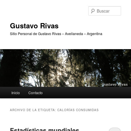
Ir
Ir
al
al
Busc
contenido
contenido
principal
secundario
Gustavo Rivas
Sitio Personal de Gustavo Rivas – Avellaneda – Argentina
Menú
Inicio
Contacto
principal
ARCHIVO DE LA ETIQUETA:
CALORÍAS CONSUMIDAS
Estadísticas mundiales