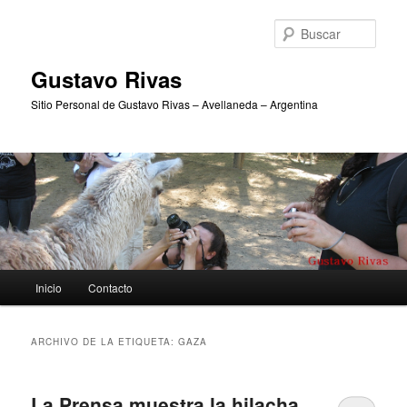
Ir
Ir
al
al
Busc
contenido
contenido
principal
secundario
Gustavo Rivas
Sitio Personal de Gustavo Rivas – Avellaneda – Argentina
Menú
Inicio
Contacto
principal
ARCHIVO DE LA ETIQUETA:
GAZA
La Prensa muestra la hilacha