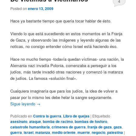
4
Posted on
enero 13, 2009
Hace ya bastante tiempo que quería tocar hablar de ésto.
Viendo lo que está sucediendo en estos momentos en la Franja
de Gaza, y observando las imágenes y leyendo algunas de las
noticas, no consigo entender cómo Israel está haciendo éso.
Hace no mucho tiempo -todavía quedan víctimas- una nación, la
Alemania nazi invadía Polonia, comenzaba a perseguir a los
judíos, más tarde invadió otras naciones y comenzó la matanza
de judíos. La famosa «solución final».
Cualquiera imaginaría que para los judíos, la idea de volver a
pasar por lo mismo les debe helar la sangre seguramente.
Sigue leyendo
→
Publicado en
Contra la guerra
,
Libro de quejas
|
Etiquetado
asesinato
,
ataque
,
bomba de racimo
,
bombas de fosforo
,
catastrofe humanitaria
,
crimenes de guerra
,
franja de gaza
,
gaza
,
guerra
,
israel
,
matanza
,
medio oriente
,
muerte
,
negocio
,
palestina
|