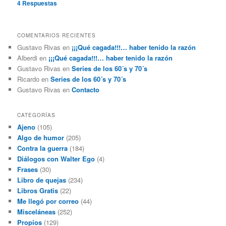
4
Respuestas
COMENTARIOS RECIENTES
Gustavo Rivas
en
¡¡¡Qué cagada!!!… haber tenido la razón
Alberdi
en
¡¡¡Qué cagada!!!… haber tenido la razón
Gustavo Rivas
en
Series de los 60´s y 70´s
Ricardo
en
Series de los 60´s y 70´s
Gustavo Rivas
en
Contacto
CATEGORÍAS
Ajeno
(105)
Algo de humor
(205)
Contra la guerra
(184)
Diálogos con Walter Ego
(4)
Frases
(30)
Libro de quejas
(234)
Libros Gratis
(22)
Me llegó por correo
(44)
Misceláneas
(252)
Propios
(129)