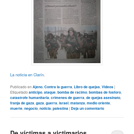
La noticia en Clarín
.
Publicado en
Ajeno
,
Contra la guerra
,
Libro de quejas
,
Videos
|
Etiquetado
anticipo
,
ataque
,
bomba de racimo
,
bombas de fosforo
,
catastrofe humanitaria
,
crimenes de guerra
,
de quejas asesinato
,
franja de gaza
,
gaza
,
guerra
,
israel
,
matanza
,
medio oriente
,
muerte
,
negocio
,
noticia
,
palestina
|
Deja un comentario
De víctimas a victimarios