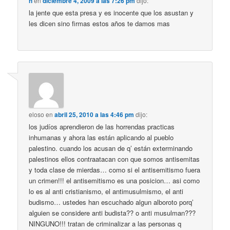
n
en
diciembre 4, 2009 a las 7:26 pm
dijo:
la jente que esta presa y es inocente que los asustan y
les dicen sino firmas estos años te damos mas
eloso
en
abril 25, 2010 a las 4:46 pm
dijo:
los judíos aprendieron de las horrendas practicas
inhumanas y ahora las están aplicando al pueblo
palestino. cuando los acusan de q’ están exterminando
palestinos ellos contraatacan con que somos antisemitas
y toda clase de mierdas… como si el antisemitismo fuera
un crimen!!! el antisemitismo es una posicion… asi como
lo es al anti cristianismo, el antimusulmismo, el anti
budismo… ustedes han escuchado algun alboroto porq’
alguien se considere anti budista?? o anti musulman???
NINGUNO!!! tratan de criminalizar a las personas q