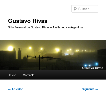
Ir
al
Busc
contenido
principal
Gustavo Rivas
Sitio Personal de Gustavo Rivas – Avellaneda – Argentina
Menú
Inicio
Contacto
principal
Navegación
←
Anterior
Siguiente
→
de
entradas