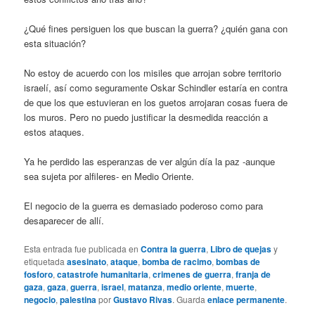
¿Qué fines persiguen los que buscan la guerra? ¿quién gana con
esta situación?
No estoy de acuerdo con los misiles que arrojan sobre territorio
israelí, así como seguramente Oskar Schindler estaría en contra
de que los que estuvieran en los guetos arrojaran cosas fuera de
los muros. Pero no puedo justificar la desmedida reacción a
estos ataques.
Ya he perdido las esperanzas de ver algún día la paz -aunque
sea sujeta por alfileres- en Medio Oriente.
El negocio de la guerra es demasiado poderoso como para
desaparecer de allí.
Esta entrada fue publicada en
Contra la guerra
,
Libro de quejas
y
etiquetada
asesinato
,
ataque
,
bomba de racimo
,
bombas de
fosforo
,
catastrofe humanitaria
,
crimenes de guerra
,
franja de
gaza
,
gaza
,
guerra
,
israel
,
matanza
,
medio oriente
,
muerte
,
negocio
,
palestina
por
Gustavo Rivas
. Guarda
enlace permanente
.