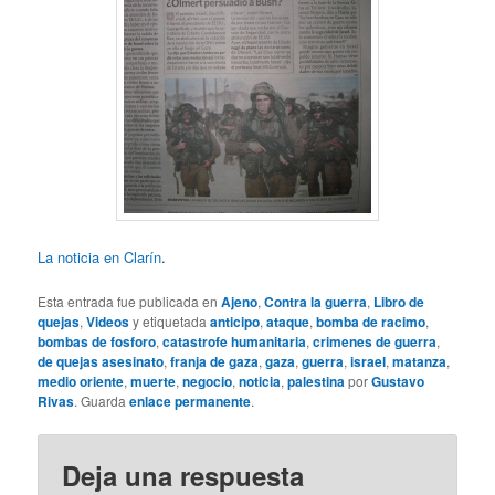
La noticia en Clarín
.
Esta entrada fue publicada en
Ajeno
,
Contra la guerra
,
Libro de
quejas
,
Videos
y etiquetada
anticipo
,
ataque
,
bomba de racimo
,
bombas de fosforo
,
catastrofe humanitaria
,
crimenes de guerra
,
de quejas asesinato
,
franja de gaza
,
gaza
,
guerra
,
israel
,
matanza
,
medio oriente
,
muerte
,
negocio
,
noticia
,
palestina
por
Gustavo
Rivas
. Guarda
enlace permanente
.
Deja una respuesta