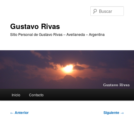
Ir
al
Busc
contenido
principal
Gustavo Rivas
Sitio Personal de Gustavo Rivas – Avellaneda – Argentina
Menú
Inicio
Contacto
principal
Navegación
←
Anterior
Siguiente
→
de
entradas