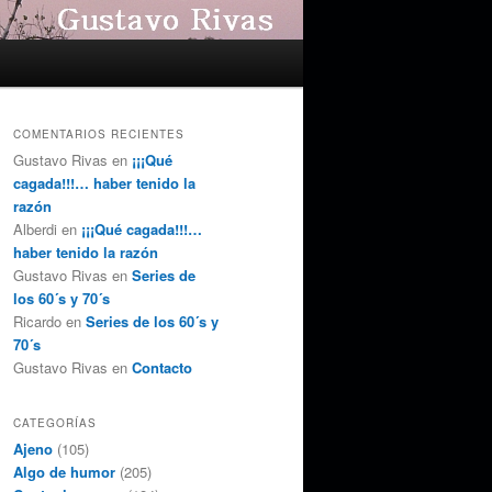
COMENTARIOS RECIENTES
Gustavo Rivas
en
¡¡¡Qué
cagada!!!… haber tenido la
razón
Alberdi
en
¡¡¡Qué cagada!!!…
haber tenido la razón
Gustavo Rivas
en
Series de
los 60´s y 70´s
Ricardo
en
Series de los 60´s y
70´s
Gustavo Rivas
en
Contacto
CATEGORÍAS
Ajeno
(105)
Algo de humor
(205)