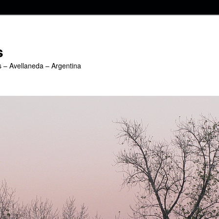
s
s – Avellaneda – Argentina