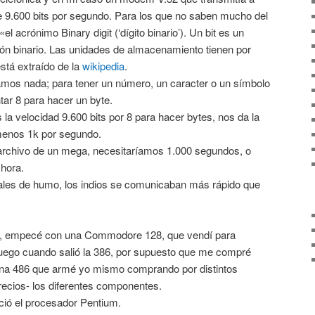
de 9.600 bits por segundo. Para los que no saben mucho del
el acrónimo Binary digit (‘dígito binario’). Un bit es un
ión binario. Las unidades de almacenamiento tienen por
stá extraído de la
wikipedia
.
íamos nada; para tener un número, un caracter o un símbolo
tar 8 para hacer un byte.
 la velocidad 9.600 bits por 8 para hacer bytes, nos da la
menos 1k por segundo.
archivo de un mega, necesitaríamos 1.000 segundos, o
 hora.
ales de humo, los indios se comunicaban más rápido que
s, empecé con una Commodore 128, que vendí para
go cuando salió la 386, por supuesto que me compré
 una 486 que armé yo mismo comprando por distintos
recios- los diferentes componentes.
nció el procesador Pentium.