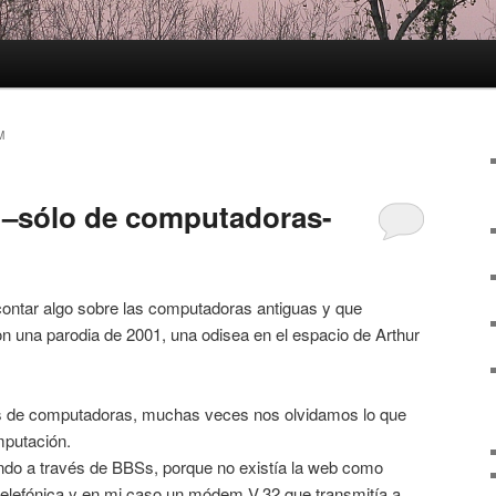
M
a –sólo de computadoras-
e contar algo sobre las computadoras antiguas y que
n una parodia de 2001, una odisea en el espacio de Arthur
os de computadoras, muchas veces nos olvidamos lo que
omputación.
do a través de BBSs, porque no existía la web como
elefónica y en mi caso un módem V.32 que transmitía a