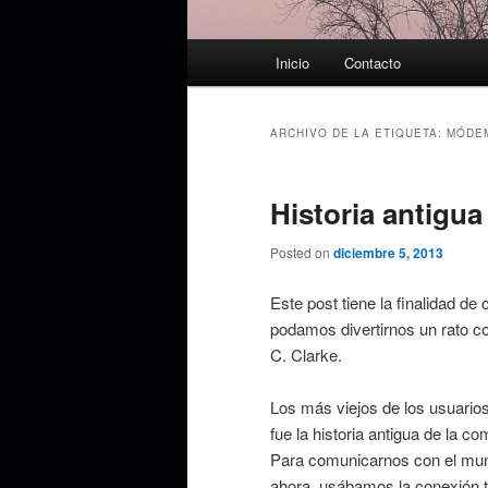
Menú
Inicio
Contacto
principal
ARCHIVO DE LA ETIQUETA:
MÓDE
Historia antigu
Posted on
diciembre 5, 2013
Este post tiene la finalidad d
podamos divertirnos un rato co
C. Clarke.
Los más viejos de los usuari
fue la historia antigua de la c
Para comunicarnos con el mun
ahora, usábamos la conexión t