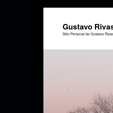
Ir
Ir
al
al
contenido
contenido
Gustavo Riva
principal
secundario
Sitio Personal de Gustavo Riva