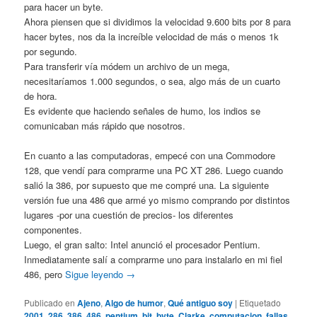
para hacer un byte.
Ahora piensen que si dividimos la velocidad 9.600 bits por 8 para
hacer bytes, nos da la increíble velocidad de más o menos 1k
por segundo.
Para transferir vía módem un archivo de un mega,
necesitaríamos 1.000 segundos, o sea, algo más de un cuarto
de hora.
Es evidente que haciendo señales de humo, los indios se
comunicaban más rápido que nosotros.
En cuanto a las computadoras, empecé con una Commodore
128, que vendí para comprarme una PC XT 286. Luego cuando
salió la 386, por supuesto que me compré una. La siguiente
versión fue una 486 que armé yo mismo comprando por distintos
lugares -por una cuestión de precios- los diferentes
componentes.
Luego, el gran salto: Intel anunció el procesador Pentium.
Inmediatamente salí a comprarme uno para instalarlo en mi fiel
486, pero
Sigue leyendo
→
Publicado en
Ajeno
,
Algo de humor
,
Qué antiguo soy
|
Etiquetado
2001
,
286
,
386
,
486. pentium
,
bit
,
byte
,
Clarke
,
computacion
,
fallas
,