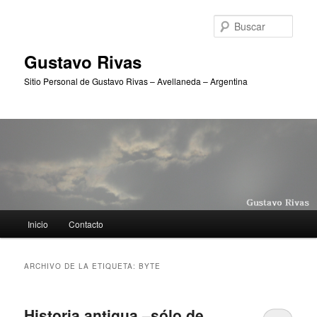
Ir
Ir
al
al
Busc
contenido
contenido
principal
secundario
Gustavo Rivas
Sitio Personal de Gustavo Rivas – Avellaneda – Argentina
Menú
Inicio
Contacto
principal
ARCHIVO DE LA ETIQUETA:
BYTE
Historia antigua –sólo de