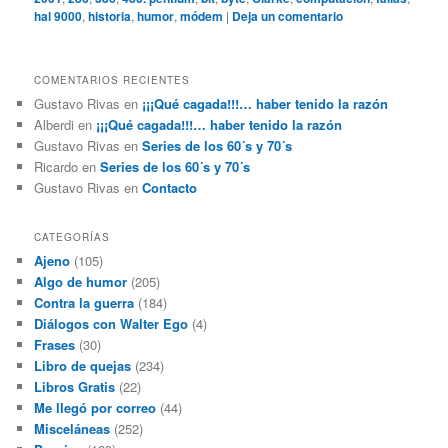
hal 9000
,
historia
,
humor
,
módem
|
Deja un comentario
COMENTARIOS RECIENTES
Gustavo Rivas
en
¡¡¡Qué cagada!!!… haber tenido la razón
Alberdi
en
¡¡¡Qué cagada!!!… haber tenido la razón
Gustavo Rivas
en
Series de los 60´s y 70´s
Ricardo
en
Series de los 60´s y 70´s
Gustavo Rivas
en
Contacto
CATEGORÍAS
Ajeno
(105)
Algo de humor
(205)
Contra la guerra
(184)
Diálogos con Walter Ego
(4)
Frases
(30)
Libro de quejas
(234)
Libros Gratis
(22)
Me llegó por correo
(44)
Misceláneas
(252)