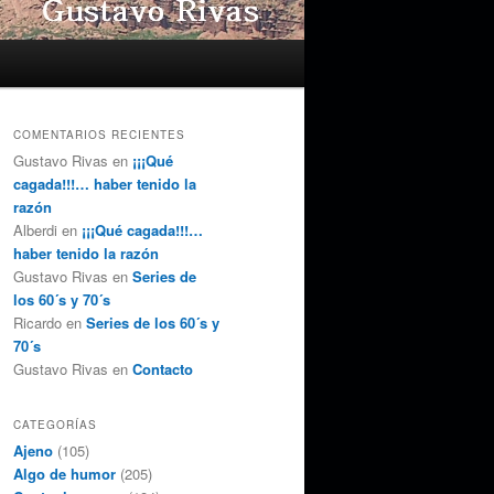
COMENTARIOS RECIENTES
Gustavo Rivas
en
¡¡¡Qué
cagada!!!… haber tenido la
razón
Alberdi
en
¡¡¡Qué cagada!!!…
haber tenido la razón
Gustavo Rivas
en
Series de
los 60´s y 70´s
Ricardo
en
Series de los 60´s y
70´s
Gustavo Rivas
en
Contacto
CATEGORÍAS
Ajeno
(105)
Algo de humor
(205)