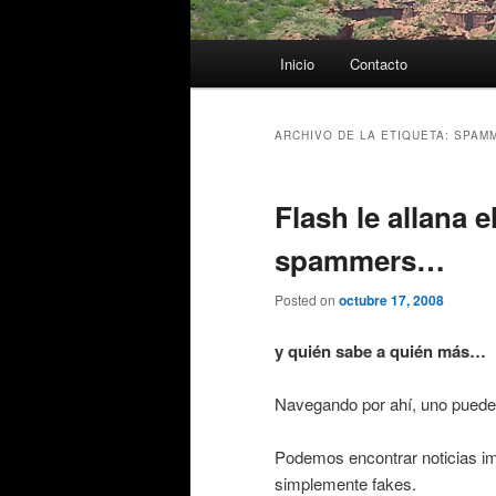
Menú
Inicio
Contacto
principal
ARCHIVO DE LA ETIQUETA:
SPAM
Flash le allana e
spammers…
Posted on
octubre 17, 2008
y quién sabe a quién más…
Navegando por ahí, uno puede
Podemos encontrar noticias i
simplemente fakes.