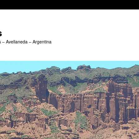
s
s – Avellaneda – Argentina