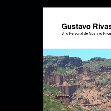
Ir
Ir
al
al
contenido
contenido
Gustavo Riva
principal
secundario
Sitio Personal de Gustavo Riva