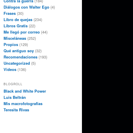
Contra la guerra
(184)
Diálogos con Walter Ego
(4)
Frases
(30)
Libro de quejas
(234)
Libros Gratis
(22)
Me llegó por correo
(44)
Misceláneas
(252)
Propios
(129)
Qué antiguo soy
(32)
Recomendaciones
(193)
Uncategorized
(5)
Videos
(136)
BLOGROLL
Black and White Power
Luis Beltrán
Mis macrofotografías
Teresita Rivas