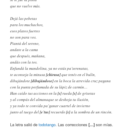
que no vuelve más.
Dejá las pebetas
para los muchachos,
esos platos fuertes
no son para vos.
Piantá del sereno,
andate a la cama
que después, mañana,
andás con la tos.
Enfundá la mandolina, ya no estás pa’serenatas,
te aconseja la minusa
[chirusa]
que tenés en el bulín,
dibujándote
[dibujándose]
en la boca la atrevida cruz pagana
con la punta perfumada de su lápiz de carmín…
Han caído tus acciones en la
[s]
rueda
[s]
de grisetas
y al compás del almanaque se deshoja tu ilusión,
y ya todo te convida pa’ganar cuartel de invierno
junto al tuego del
[e´tus]
recuerdo
[s]
a la sombra de un rincón.
La letra salió de
todotango
. Las correcciones
[…]
son mías.