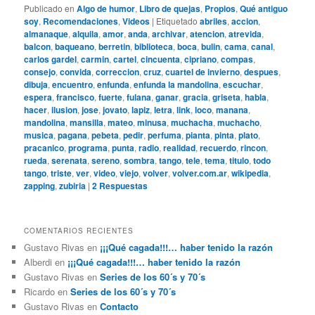
Publicado en
Algo de humor
,
Libro de quejas
,
Propios
,
Qué antiguo
soy
,
Recomendaciones
,
Videos
|
Etiquetado
abriles
,
accion
,
almanaque
,
alquila
,
amor
,
anda
,
archivar
,
atencion
,
atrevida
,
balcon
,
baqueano
,
berretin
,
biblioteca
,
boca
,
bulin
,
cama
,
canal
,
carlos gardel
,
carmin
,
cartel
,
cincuenta
,
cipriano
,
compas
,
consejo
,
convida
,
correccion
,
cruz
,
cuartel de invierno
,
despues
,
dibuja
,
encuentro
,
enfunda
,
enfunda la mandolina
,
escuchar
,
espera
,
francisco
,
fuerte
,
fulana
,
ganar
,
gracia
,
griseta
,
habla
,
hacer
,
ilusion
,
jose
,
jovato
,
lapiz
,
letra
,
link
,
loco
,
manana
,
mandolina
,
mansilla
,
mateo
,
minusa
,
muchacha
,
muchacho
,
musica
,
pagana
,
pebeta
,
pedir
,
perfuma
,
pianta
,
pinta
,
plato
,
pracanico
,
programa
,
punta
,
radio
,
realidad
,
recuerdo
,
rincon
,
rueda
,
serenata
,
sereno
,
sombra
,
tango
,
tele
,
tema
,
titulo
,
todo
tango
,
triste
,
ver
,
video
,
viejo
,
volver
,
volver.com.ar
,
wikipedia
,
zapping
,
zubiria
|
2
Respuestas
COMENTARIOS RECIENTES
Gustavo Rivas
en
¡¡¡Qué cagada!!!… haber tenido la razón
Alberdi
en
¡¡¡Qué cagada!!!… haber tenido la razón
Gustavo Rivas
en
Series de los 60´s y 70´s
Ricardo
en
Series de los 60´s y 70´s
Gustavo Rivas
en
Contacto