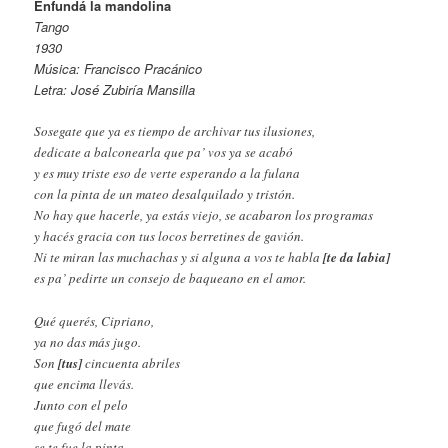
Enfundá la mandolina
Tango
1930
Música: Francisco Pracánico
Letra: José Zubiría Mansilla
Sosegate que ya es tiempo de archivar tus ilusiones,
dedicate a balconearla que pa’ vos ya se acabó
y es muy triste eso de verte esperando a la fulana
con la pinta de un mateo desalquilado y tristón.
No hay que hacerle, ya estás viejo, se acabaron los programas
y hacés gracia con tus locos berretines de gavión.
Ni te miran las muchachas y si alguna a vos te habla
[te da labia]
es pa’ pedirte un consejo de baqueano en el amor.
Qué querés, Cipriano,
ya no das más jugo.
Son
[tus]
cincuenta abriles
que encima llevás.
Junto con el pelo
que fugó del mate
se te fue la pinta