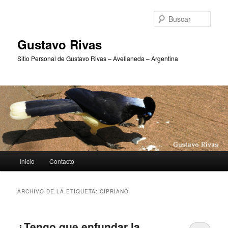
Ir
Ir
al
al
Busc
contenido
contenido
principal
secundario
Gustavo Rivas
Sitio Personal de Gustavo Rivas – Avellaneda – Argentina
Menú
Inicio
Contacto
principal
ARCHIVO DE LA ETIQUETA:
CIPRIANO
¿Tengo que enfundar la