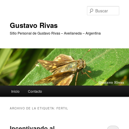
Ir
Ir
al
al
Busc
contenido
contenido
principal
secundario
Gustavo Rivas
Sitio Personal de Gustavo Rivas – Avellaneda – Argentina
Menú
Inicio
Contacto
principal
ARCHIVO DE LA ETIQUETA:
FERTIL
Incentivando al