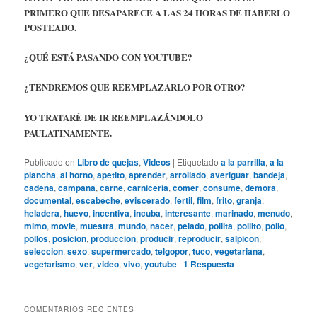
PRIMERO QUE DESAPARECE A LAS 24 HORAS DE HABERLO
POSTEADO.
¿QUÉ ESTÁ PASANDO CON YOUTUBE?
¿TENDREMOS QUE REEMPLAZARLO POR OTRO?
YO TRATARÉ DE IR REEMPLAZÁNDOLO
PAULATINAMENTE.
Publicado en
Libro de quejas
,
Videos
|
Etiquetado
a la parrilla
,
a la
plancha
,
al horno
,
apetito
,
aprender
,
arrollado
,
averiguar
,
bandeja
,
cadena
,
campana
,
carne
,
carniceria
,
comer
,
consume
,
demora
,
documental
,
escabeche
,
eviscerado
,
fertil
,
film
,
frito
,
granja
,
heladera
,
huevo
,
incentiva
,
incuba
,
interesante
,
marinado
,
menudo
,
mimo
,
movie
,
muestra
,
mundo
,
nacer
,
pelado
,
pollita
,
pollito
,
pollo
,
pollos
,
posicion
,
produccion
,
producir
,
reproducir
,
salpicon
,
seleccion
,
sexo
,
supermercado
,
telgopor
,
tuco
,
vegetariana
,
vegetarismo
,
ver
,
video
,
vivo
,
youtube
|
1
Respuesta
COMENTARIOS RECIENTES