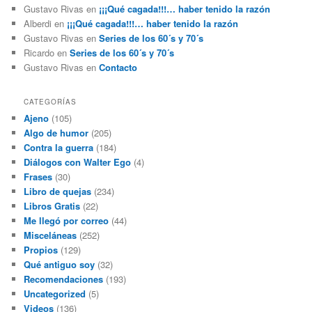
Gustavo Rivas
en
¡¡¡Qué cagada!!!… haber tenido la razón
Alberdi
en
¡¡¡Qué cagada!!!… haber tenido la razón
Gustavo Rivas
en
Series de los 60´s y 70´s
Ricardo
en
Series de los 60´s y 70´s
Gustavo Rivas
en
Contacto
CATEGORÍAS
Ajeno
(105)
Algo de humor
(205)
Contra la guerra
(184)
Diálogos con Walter Ego
(4)
Frases
(30)
Libro de quejas
(234)
Libros Gratis
(22)
Me llegó por correo
(44)
Misceláneas
(252)
Propios
(129)
Qué antiguo soy
(32)
Recomendaciones
(193)
Uncategorized
(5)
Videos
(136)