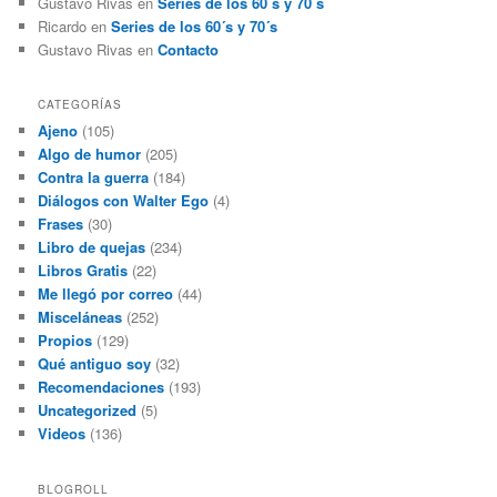
Gustavo Rivas
en
Series de los 60´s y 70´s
Ricardo
en
Series de los 60´s y 70´s
Gustavo Rivas
en
Contacto
CATEGORÍAS
Ajeno
(105)
Algo de humor
(205)
Contra la guerra
(184)
Diálogos con Walter Ego
(4)
Frases
(30)
Libro de quejas
(234)
Libros Gratis
(22)
Me llegó por correo
(44)
Misceláneas
(252)
Propios
(129)
Qué antiguo soy
(32)
Recomendaciones
(193)
Uncategorized
(5)
Videos
(136)
BLOGROLL