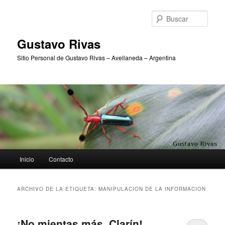
Ir
Ir
al
al
Busc
contenido
contenido
principal
secundario
Gustavo Rivas
Sitio Personal de Gustavo Rivas – Avellaneda – Argentina
Menú
Inicio
Contacto
principal
ARCHIVO DE LA ETIQUETA:
MANIPULACION DE LA INFORMACION
¡No mientas más, Clarín!