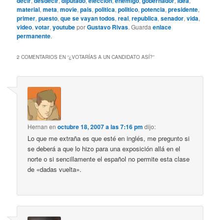
decir
,
desdecir
,
diputado
,
eleccion
,
enemigo
,
gobernador
,
idea
,
material
,
meta
,
movie
,
pais
,
politica
,
politico
,
potencia
,
presidente
,
primer
,
puesto
,
que se vayan todos
,
real
,
republica
,
senador
,
vida
,
video
,
votar
,
youtube
por
Gustavo Rivas
. Guarda
enlace
permanente
.
2 COMENTARIOS EN “
¿VOTARÍAS A UN CANDIDATO ASÍ?
”
Hernan
en
octubre 18, 2007 a las 7:16 pm
dijo:
Lo que me extraña es que esté en inglés, me pregunto si
se deberá a que lo hizo para una exposición allá en el
norte o si sencillamente el español no permite esta clase
de «dadas vuelta».