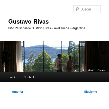
Ir
al
Busc
contenido
principal
Gustavo Rivas
Sitio Personal de Gustavo Rivas – Avellaneda – Argentina
Menú
Inicio
Contacto
principal
Navegación
←
Anterior
Siguiente
→
de
entradas