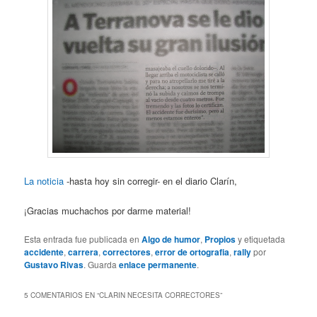
La noticia
-hasta hoy sin corregir- en el diario Clarín,
¡Gracias muchachos por darme material!
Esta entrada fue publicada en
Algo de humor
,
Propios
y etiquetada
accidente
,
carrera
,
correctores
,
error de ortografia
,
rally
por
Gustavo Rivas
. Guarda
enlace permanente
.
5 COMENTARIOS EN “
CLARIN NECESITA CORRECTORES
”