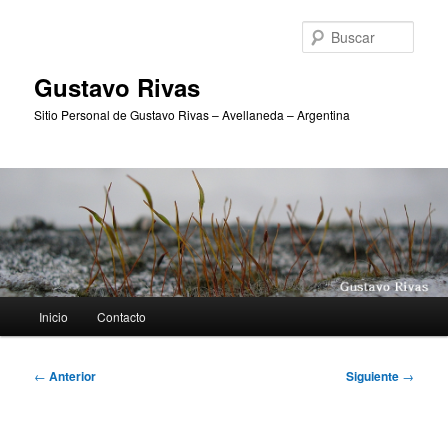
Ir
al
Busc
contenido
principal
Gustavo Rivas
Sitio Personal de Gustavo Rivas – Avellaneda – Argentina
Menú
Inicio
Contacto
principal
Navegación
←
Anterior
Siguiente
→
de
entradas