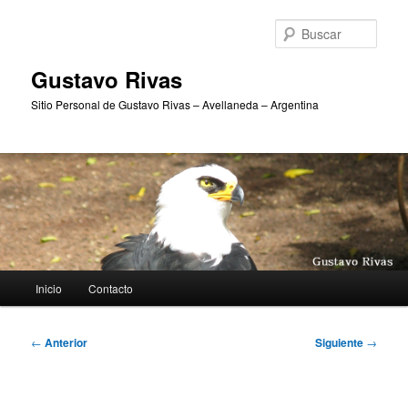
Ir
al
Busc
contenido
principal
Gustavo Rivas
Sitio Personal de Gustavo Rivas – Avellaneda – Argentina
Menú
Inicio
Contacto
principal
Navegación
←
Anterior
Siguiente
→
de
entradas