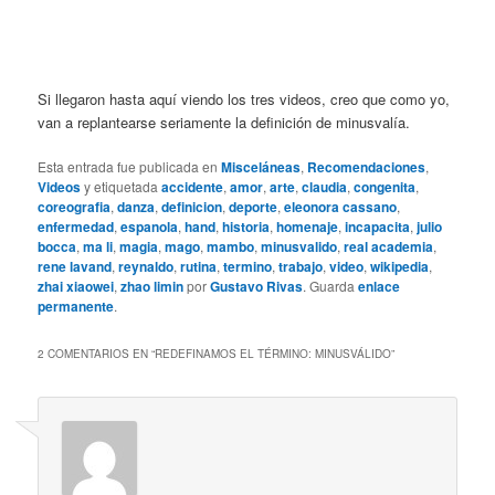
Si llegaron hasta aquí viendo los tres videos, creo que como yo,
van a replantearse seriamente la definición de minusvalía.
Esta entrada fue publicada en
Misceláneas
,
Recomendaciones
,
Videos
y etiquetada
accidente
,
amor
,
arte
,
claudia
,
congenita
,
coreografia
,
danza
,
definicion
,
deporte
,
eleonora cassano
,
enfermedad
,
espanola
,
hand
,
historia
,
homenaje
,
incapacita
,
julio
bocca
,
ma li
,
magia
,
mago
,
mambo
,
minusvalido
,
real academia
,
rene lavand
,
reynaldo
,
rutina
,
termino
,
trabajo
,
video
,
wikipedia
,
zhai xiaowei
,
zhao limin
por
Gustavo Rivas
. Guarda
enlace
permanente
.
2 COMENTARIOS EN “
REDEFINAMOS EL TÉRMINO: MINUSVÁLIDO
”