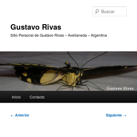
Ir
al
Busc
contenido
principal
Gustavo Rivas
Sitio Personal de Gustavo Rivas – Avellaneda – Argentina
Menú
Inicio
Contacto
principal
Navegación
←
Anterior
Siguiente
→
de
entradas