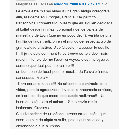
Morgana Das Fadas
en
enero 18, 2008 a las 2:19 am
dijo:
Le envié este mismo video a una gran amiga coreógrafa
ella, residente en Limoges, Francia. Me permito
transcribir su comentario, puesto que es alguien dedicada
al ballet desde la niñez, coréografa de los ballets de
marsella y de Lyon (que no es poco decir), venida de una
familia de larga tradición en el mundo del espectáculo de
gran calidad artística. Dice Claudie: «à couper le souffle
!!!!!! je ne sais comment tu as trouvé cette vidéo, mais
merci mille fois de me l’avoir envoyée, c’est incroyable,
comme quoi tout peut se réaliser!!!!
un bon coup de fouet pour le moral… Je l’envoie à mes
danseuses. Merci»
«Para cortar el aliento!!! No sé como encontraste este
video, pero te agradezco mil veces el habérmelo enviado,
es increíble de que modo todo puede realizarse!!!! Un
buen empujón para el ánimo… Se lo envío a mis
bailarinas. Gracias»
Claudie padece de un cáncer uterino en remisión, que
cada tanto le da algún sustillo, pero sigue bailando y
enseñando a sus alumnas…