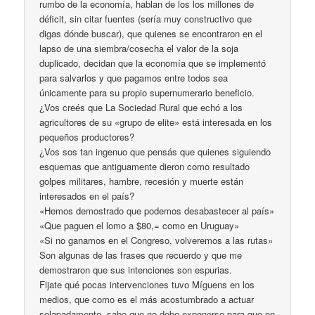
rumbo de la economía, hablan de los los millones de
déficit, sin citar fuentes (sería muy constructivo que
digas dónde buscar), que quienes se encontraron en el
lapso de una siembra/cosecha el valor de la soja
duplicado, decidan que la economía que se implementó
para salvarlos y que pagamos entre todos sea
únicamente para su propio supernumerario beneficio.
¿Vos creés que La Sociedad Rural que echó a los
agricultores de su «grupo de elite» está interesada en los
pequeños productores?
¿Vos sos tan ingenuo que pensás que quienes siguiendo
esquemas que antiguamente dieron como resultado
golpes militares, hambre, recesión y muerte están
interesados en el país?
«Hemos demostrado que podemos desabastecer al país»
«Que paguen el lomo a $80,= como en Uruguay»
«Si no ganamos en el Congreso, volveremos a las rutas»
Son algunas de las frases que recuerdo y que me
demostraron que sus intenciones son espurias.
Fijate qué pocas intervenciones tuvo Míguens en los
medios, que como es el más acostumbrado a actuar
solapadamente, sabe que no debe exponerse para que en