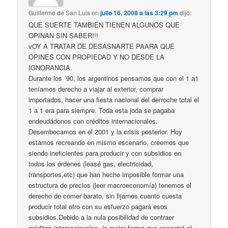
Guillermo de San Luis
en
julio 16, 2008 a las 3:29 pm
dijo:
QUE SUERTE TAMBIÉN TIENEN ALGUNOS QUE
OPINAN SIN SABER!!!
vOY A TRATAR DE DESASNARTE PAARA QUE
OPINES CON PROPIEDAD Y NO DESDE LA
IGNORANCIA.
Durante los ´90, los argentinos pensamos que con el 1 a1
teníamos derecho a viajar al exterior, comprar
importados, hacer una fiesta nacional del derroche total el
1 a 1 era para siempre. Toda esta joda se pagaba
endeudádonos con créditos internacionales.
Desembocamos en el 2001 y la crisis posterior. Hoy
estamos recreando en mismo escenario, creemos que
siendo ineficientes para producir y con subsidios en
todos los órdenes (leasé gas, electricidad,
transportes,etc) que han hecho imposible formar una
estructura de precios (leer macroeconomía) tenemos el
derecho de comer barato, sin fijarnos cuanto cuesta
producir total otro con su esfuerzo pagará esos
subsidios.Debido a la nula posibilidad de contraer
créditos internacionales, la mejor forma que encontró el