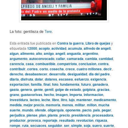
La foto: gentileza de
Tere
.
Esta entrada fue publicada en
Contra la guerra
,
Libro de quejas
y
etiquetada
12000
,
acopio
,
actividad
,
acumula
,
alfredo de angeli
,
algun
,
alimento
,
alto
,
amigo
,
angeli
,
angustia
,
argentino
,
argumento
,
autoconvocado
,
callar
,
camarada
,
cambia
,
cantidad
,
carencia
,
casa
,
combustible
,
compatriota
,
conclusion
,
contra
,
contribuir
,
cortes
,
corto
,
cosecha
,
crece
,
cuatro millones
,
decir
,
derecho
,
desabastecer
,
desarrolla
,
desigualdad
,
dia del padre
,
diaria
,
disfruta
,
dolar
,
dolares
,
escasea
,
esfuerzo
,
exigencia
,
exportacion
,
familia
,
final
,
foto
,
fundamenta
,
futuro
,
ganadera
,
gasta
,
genera
,
gente
,
gentil
,
golpe de estado
,
golpista
,
gracias
,
grano
,
gustavorivas
,
hecho
,
imagen
,
importa
,
informacion
,
investidura
,
lacteo
,
leche
,
libre
,
litro
,
lujo
,
mantener
,
medicamento
,
medida
,
mejor precio
,
memoria
,
menos
,
militar
,
millon
,
mucha
suerte
,
mundo
,
ofende
,
oligarquia
,
oponente
,
pacto
,
pais
,
pegar
,
perjudica
,
piense
,
plan
,
planta
,
precio
,
presidencia
,
procesadora
,
productor
,
provoca
,
reportaje
,
resultado
,
revolucion
,
riqueza
,
rompe
,
ruta
,
secuaces
,
seguidor
,
ser
,
simple
,
soja
,
suero
,
suerte
,