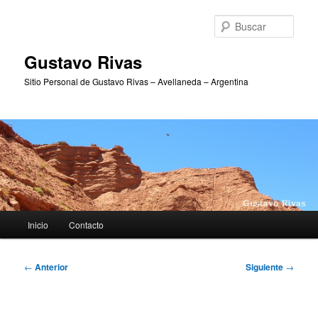
Ir
al
Busc
contenido
principal
Gustavo Rivas
Sitio Personal de Gustavo Rivas – Avellaneda – Argentina
Menú
Inicio
Contacto
principal
Navegación
←
Anterior
Siguiente
→
de
entradas