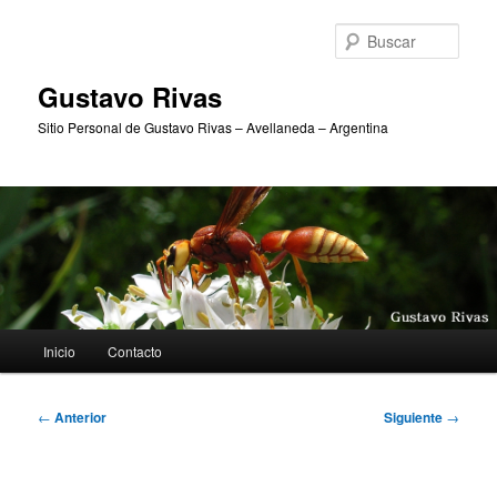
Ir
al
Busc
contenido
principal
Gustavo Rivas
Sitio Personal de Gustavo Rivas – Avellaneda – Argentina
Menú
Inicio
Contacto
principal
Navegación
←
Anterior
Siguiente
→
de
entradas