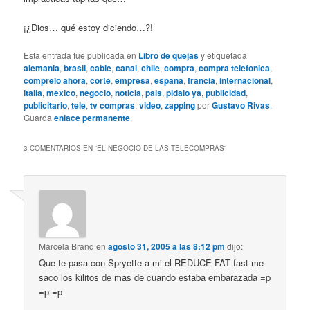
¡¿Dios… qué estoy diciendo…?!
Esta entrada fue publicada en
Libro de quejas
y etiquetada
alemania
,
brasil
,
cable
,
canal
,
chile
,
compra
,
compra telefonica
,
comprelo ahora
,
corte
,
empresa
,
espana
,
francia
,
internacional
,
italia
,
mexico
,
negocio
,
noticia
,
pais
,
pidalo ya
,
publicidad
,
publicitario
,
tele
,
tv compras
,
video
,
zapping
por
Gustavo Rivas
.
Guarda
enlace permanente
.
3 COMENTARIOS EN “
EL NEGOCIO DE LAS TELECOMPRAS
”
Marcela Brand
en
agosto 31, 2005 a las 8:12 pm
dijo:
Que te pasa con Spryette a mi el REDUCE FAT fast me
saco los kilitos de mas de cuando estaba embarazada =p
=p =p