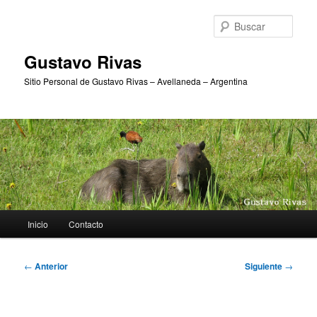
Ir
al
Busc
contenido
principal
Gustavo Rivas
Sitio Personal de Gustavo Rivas – Avellaneda – Argentina
Menú
Inicio
Contacto
principal
Navegación
←
Anterior
Siguiente
→
de
entradas