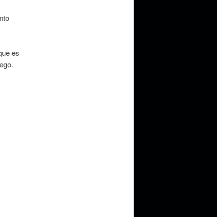
nto
que es
ego.