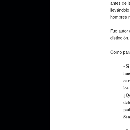
antes de l
llevándolo
hombres ni
Fue autor 
distinción
Como para
«Si
hué
car
los
¿Qu
def
pad
Sen