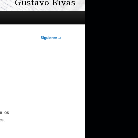
Siguiente
→
e los
es.