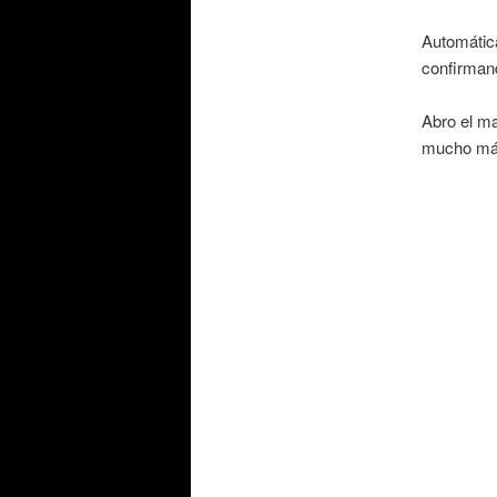
Automática
confirmand
Abro el m
mucho más 