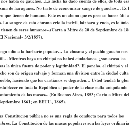
 nos habla de gauchos…La lucha ha dado cuenta de ellos, de toda es
sma de haraganes. No trate de economizar sangre de gauchos… Es 
co que tienen de humano. Este es un abono que es preciso hacer útil a
s. La sangre de esta chusma criolla incivil, bárbara y ruda, es lo únic
 tienen de seres humanos».(Carta a Mitre de 20 de Septiembre de 1
El Nacional» 3/2/1857).
ngo odio a la barbarie popular… La chusma y el pueblo gaucho nos 
til… Mientras haya un chiripá no habrá ciudadanos, ¿son acaso las
as la única fuente de poder y legitimidad?. El poncho, el chiripá y el
cho son de origen salvaje y forman una división entre la ciudad culta
pueblo, haciendo que los cristianos se degraden… Usted tendrá la glor
establecer en toda la República el poder de la clase culta aniquilando 
antamiento de las masas». (En Buenos Aires, 1853; Carta a Mitre de
Septiembre 1861; en EEUU., 1865).
a Constitución pública no es una regla de conducta para todos los
bres. La Constitución de las masas populares son las leyes ordinaria