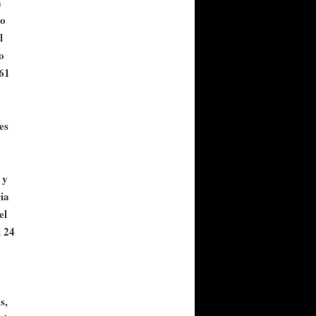
a
lo
l
o
861
es
 y
ia
el
l 24
s,