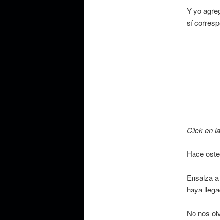
Y yo agre
sí corresp
Click en l
Hace osten
Ensalza a 
haya llega
No nos olv