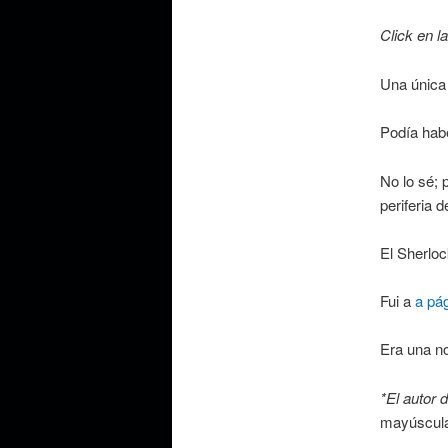
Click en l
Una única 
Podía habe
No lo sé; 
periferia 
El Sherloc
Fui a
a pá
Era una n
*El autor 
mayúscula