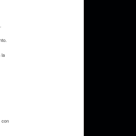
.
nto.
 la
, con