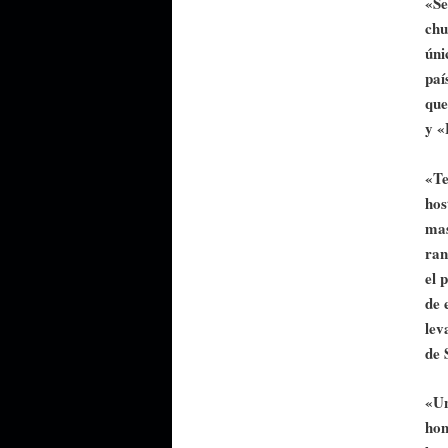
«Se
chu
úni
paí
que
y «
«Te
hos
mas
ran
el 
de 
lev
de 
«Un
hom