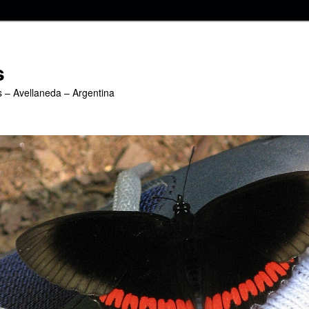
s
s – Avellaneda – Argentina