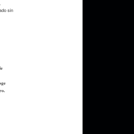
,
ado sin
de
oge
ro.