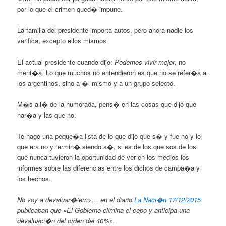
por lo que el crimen qued� impune.
La familia del presidente importa autos, pero ahora nadie los
verifica, excepto ellos mismos.
El actual presidente cuando dijo:
Podemos vivir mejor
, no
ment�a. Lo que muchos no entendieron es que no se refer�a a
los argentinos, sino a �l mismo y a un grupo selecto.
M�s all� de la humorada, pens� en las cosas que dijo que
har�a y las que no.
Te hago una peque�a lista de lo que dijo que s� y fue no y lo
que era no y termin� siendo s�, si es de los que sos de los
que nunca tuvieron la oportunidad de ver en los medios los
informes sobre las diferencias entre los dichos de campa�a y
los hechos.
No voy a devaluar�/em>… en el diario
La Naci�n 17/12/2015
publicaban que
«El Gobierno elimina el cepo y anticipa una
devaluaci�n del orden del 40%»
.