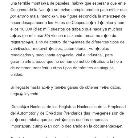
una terrible monta�a de papeles, habr� que esperar a que en el
Congreso de la Naci�n se revise completamente para evitar que
por error
o mala intenci�n, s� figure escondida la intenci�n de
hacer desaparecer a los Entes de Cooperaci�n T�cnica y con
ellos 10.000 (diez mil) puestos de trabajo que hace ya muchos
a�os (en mi caso 30) vienen realizando tareas no s�lo de
registraci�n, sino de control de tr�mites de diferentes tipos de
veh�culos, motoveh�culos, automotores, veh�culos
remolcados y maquinaria agr�cola, vial e industrial, para
garantizarle a todos que no se han cometido il�citos a la hora
de comprar, transferir u otros tipos de trámites en ninguna
unidad.
Si llegaste hasta ac� y ten�s ganas de obtener m�s datos,
segu� leyendo.
Direcci�n Nacional de los Registros Nacionales de la Propiedad
del Automotor y de Cr�ditos Prendarios (las im�genes son de
all�) controlaba que los veh�culos que las empresas
importaban, cumpl�an con lo declarado en la documentaci�n.