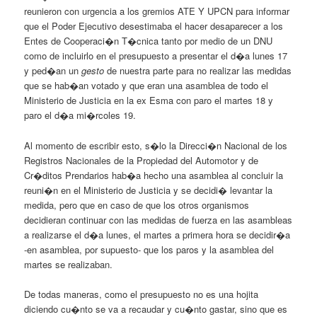
reunieron con urgencia a los gremios ATE Y UPCN para informar
que el Poder Ejecutivo desestimaba el hacer desaparecer a los
Entes de Cooperaci�n T�cnica tanto por medio de un DNU
como de incluirlo en el presupuesto a presentar el d�a lunes 17
y ped�an un
gesto
de nuestra parte para no realizar las medidas
que se hab�an votado y que eran una asamblea de todo el
Ministerio de Justicia en la ex Esma con paro el martes 18 y
paro el d�a mi�rcoles 19.
Al momento de escribir esto, s�lo la Direcci�n Nacional de los
Registros Nacionales de la Propiedad del Automotor y de
Cr�ditos Prendarios hab�a hecho una asamblea al concluir la
reuni�n en el Ministerio de Justicia y se decidi� levantar la
medida, pero que en caso de que los otros organismos
decidieran continuar con las medidas de fuerza en las asambleas
a realizarse el d�a lunes, el martes a primera hora se decidir�a
-en asamblea, por supuesto- que los paros y la asamblea del
martes se realizaban.
De todas maneras, como el presupuesto no es una hojita
diciendo cu�nto se va a recaudar y cu�nto gastar, sino que es