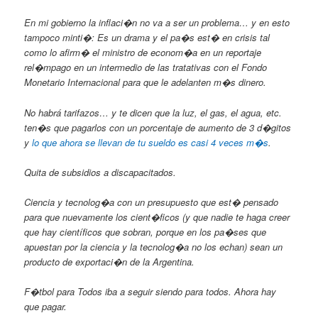
En mi gobierno la inflaci�n no va a ser un problema
… y en esto
tampoco minti�: Es un drama y el pa�s est� en crisis tal
como lo afirm� el ministro de econom�a en un reportaje
rel�mpago en un intermedio de las tratativas con el Fondo
Monetario Internacional para que le adelanten m�s dinero.
No habrá tarifazos
… y te dicen que la luz, el gas, el agua, etc.
ten�s que pagarlos con un porcentaje de aumento de 3 d�gitos
y
lo que ahora se llevan de tu sueldo es casi 4 veces m�s
.
Quita de subsidios a discapacitados.
Ciencia y tecnolog�a
con un presupuesto que est� pensado
para que nuevamente los cient�ficos (y que nadie te haga creer
que hay científicos que sobran, porque en los pa�ses que
apuestan por la ciencia y la tecnolog�a no los echan) sean un
producto de exportaci�n de la Argentina.
F�tbol para Todos
iba a seguir siendo
para todos
. Ahora hay
que pagar.