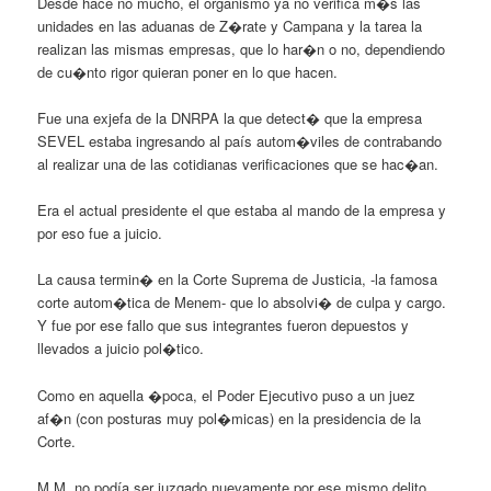
Desde hace no mucho, el organismo ya no verifica m�s las
unidades en las aduanas de Z�rate y Campana y la tarea la
realizan las mismas empresas, que lo har�n o no, dependiendo
de cu�nto rigor quieran poner en lo que hacen.
Fue una exjefa de la DNRPA la que detect� que la empresa
SEVEL estaba ingresando al país autom�viles de contrabando
al realizar una de las cotidianas verificaciones que se hac�an.
Era el actual presidente el que estaba al mando de la empresa y
por eso fue a juicio.
La causa termin� en la Corte Suprema de Justicia, -la famosa
corte autom�tica de Menem- que lo absolvi� de culpa y cargo.
Y fue por ese fallo que sus integrantes fueron depuestos y
llevados a juicio pol�tico.
Como en aquella �poca, el Poder Ejecutivo puso a un juez
af�n (con posturas muy pol�micas) en la presidencia de la
Corte.
M.M. no podía ser juzgado nuevamente por ese mismo delito,