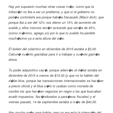
Hay por supuesto muchas otras cosas m�s, como que la
inflaci�n no iba a ser un problema, y que si el gobierno no
pod�a controlarla era porque hab�a fracasado (Macri dixit), que
porque iba a ser del 12% nos dieron un 15% de aumento de
sueldo y ellos mismos est�n avisando que ser�a de 45%,
(como m�nimo, agrego yo) por lo que tu sueldo ha perdido
much�simo ya a esta altura del a�o.
El boleto del colectivo en diciembre de 2015 estaba a $3,00.
Calcul� cu�nto gastabas para ir a trabajar y cu�nto gast�s
ahora.
Tu poder adquisitivo cay�, porque adem�s el d�lar estaba en
diciembre de 2015 a menos de $10,00 (y que no te hablen del
d�lar blue, porque las transacciones internacionales se hac�an
a precio oficial y el blue s�lo lo usaban como moneda de
cambio los que hac�an negocios en negro o los que buscaban
evadir impuestos, llev�ndoselos a para�sos fiscales) y el
viernes pasado, 14 de septiembre estaba a m�s de $40,00.
Hay mucho m�s para hablar, pero no era esta la intenci�n del