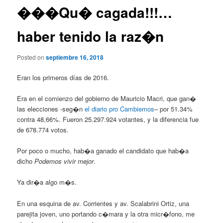
���Qu� cagada!!!…
haber tenido la raz�n
Posted on
septiembre 16, 2018
Eran los primeros días de 2016.
Era en el comienzo del gobierno de Mauricio Macri, que gan�
las elecciones -seg�n
el diario pro Cambiemos
– por 51.34%
contra 48,66%. Fueron 25.297.924 votantes, y la diferencia fue
de 678.774 votos.
Por poco o mucho, hab�a ganado el candidato que hab�a
dicho
Podemos vivir mejor
.
Ya dir�a algo m�s.
En una esquina de av. Corrientes y av. Scalabrini Ortiz, una
parejita joven, uno portando c�mara y la otra micr�fono, me