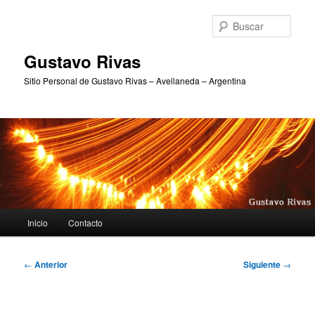
Ir
al
Busc
contenido
principal
Gustavo Rivas
Sitio Personal de Gustavo Rivas – Avellaneda – Argentina
Menú
Inicio
Contacto
principal
Navegación
←
Anterior
Siguiente
→
de
entradas