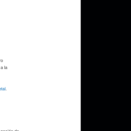
ro
a la
tal
.
canción de