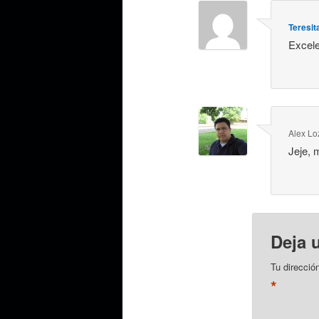
Teresit
Excelen
Alex Lo
Jeje, 
Deja 
Tu direcció
*