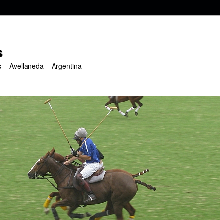
s
s – Avellaneda – Argentina