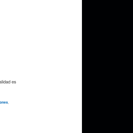
alidad es
ones
,