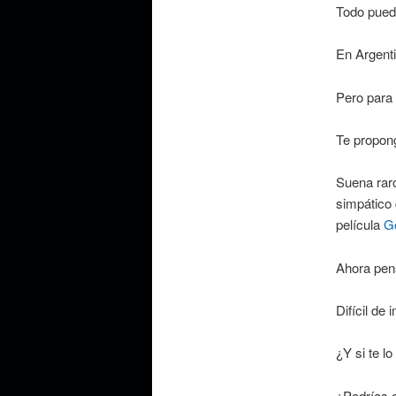
Todo puede
En Argent
Pero para 
Te propon
Suena raro
simpático
película
G
Ahora pen
Difícil de 
¿Y si te l
¿Podrías 