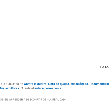
La re
.
a fue publicada en
Contra la guerra
,
Libro de quejas
,
Misceláneas
,
Recomendaci
Gustavo Rivas
. Guarda el
enlace permanente
.
OS EN “
APRENDER A DESCONFIAR DE «LA REALIDAD»
”