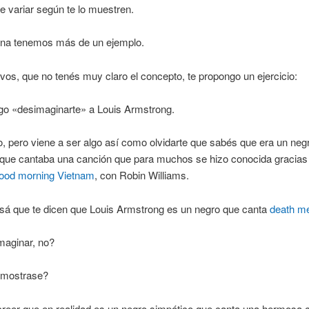
 variar según te lo muestren.
ina tenemos más de un ejemplo.
vos, que no tenés muy claro el concepto, te propongo un ejercicio:
go «desimaginarte» a Louis Armstrong.
, pero viene a ser algo así como olvidarte que sabés que era un neg
 que cantaba una canción que para muchos se hizo conocida gracias 
ood morning Vietnam
, con Robin Williams.
sá que te dicen que Louis Armstrong es un negro que canta
death me
imaginar, no?
o mostrase?
creer que en realidad es un negro simpático que canta una hermosa 