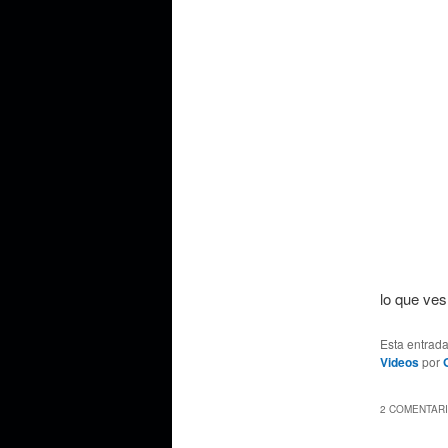
lo que ves
Esta entrad
Videos
por
2 COMENTARI