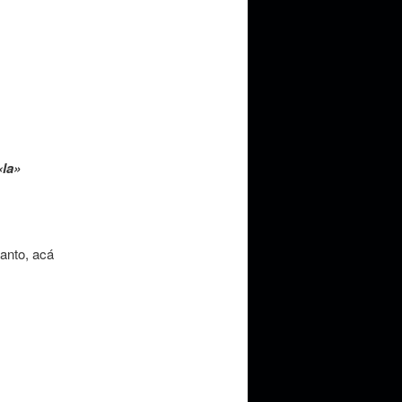
«la»
tanto, acá