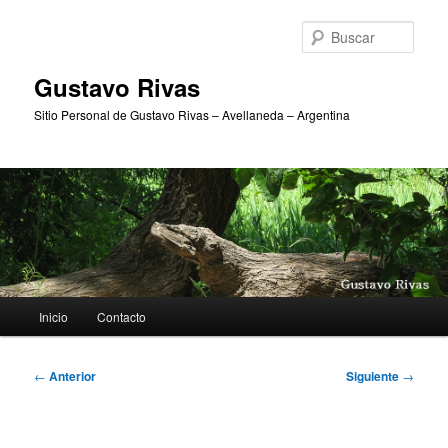
Ir
al
Busc
contenido
principal
Gustavo Rivas
Sitio Personal de Gustavo Rivas – Avellaneda – Argentina
Menú
Inicio
Contacto
principal
Navegación
←
Anterior
Siguiente
→
de
entradas