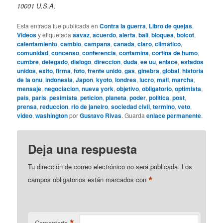
10001 U.S.A.
Esta entrada fue publicada en
Contra la guerra
,
Libro de quejas
,
Videos
y etiquetada
aavaz
,
acuerdo
,
alerta
,
bali
,
bloquea
,
boicot
,
calentamiento
,
cambio
,
campana
,
canada
,
claro
,
climatico
,
comunidad
,
concenso
,
conferencia
,
contamina
,
cortina de humo
,
cumbre
,
delegado
,
dialogo
,
direccion
,
duda
,
ee uu
,
enlace
,
estados
unidos
,
exito
,
firma
,
foto
,
frente unido
,
gas
,
ginebra
,
global
,
historia
de la onu
,
indonesia
,
Japon
,
kyoto
,
londres
,
lucro
,
mail
,
marcha
,
mensaje
,
negociacion
,
nueva york
,
objetivo
,
obligatorio
,
optimista
,
pais
,
paris
,
pesimista
,
peticion
,
planeta
,
poder
,
politica
,
post
,
prensa
,
reduccion
,
rio de janeiro
,
sociedad civil
,
termino
,
veto
,
video
,
washington
por
Gustavo Rivas
. Guarda
enlace permanente
.
Deja una respuesta
Tu dirección de correo electrónico no será publicada.
Los
*
campos obligatorios están marcados con
*
Comentario