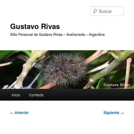
Ir
al
Busc
contenido
principal
Gustavo Rivas
Sitio Personal de Gustavo Rivas – Avellaneda – Argentina
Menú
Inicio
Contacto
principal
Navegación
←
Anterior
Siguiente
→
de
entradas