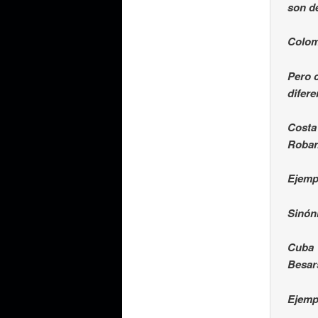
son de
Colom
Pero c
difer
Costa
Robar
Ejemp
Sinón
Cuba
Besar
Ejemp