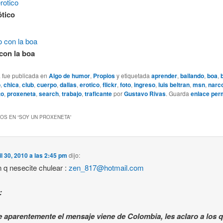
tico
con la boa
a fue publicada en
Algo de humor
,
Propios
y etiquetada
aprender
,
bailando
,
boa
,
o
,
chica
,
club
,
cuerpo
,
dallas
,
erotico
,
flickr
,
foto
,
ingreso
,
luis beltran
,
msn
,
narc
to
,
proxeneta
,
search
,
trabajo
,
traficante
por
Gustavo Rivas
. Guarda
enlace per
OS EN “
SOY UN PROXENETA
”
il 30, 2010 a las 2:45 pm
dijo:
n q nesecite chulear :
zen_817@hotmail.com
:
e aparentemente el mensaje viene de Colombia, les aclaro a los 