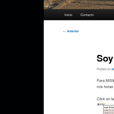
Menú
Inicio
Contacto
principal
Navegación
←
Anterior
de
entradas
Soy
Posted on
m
Para MSN 
mis horas 
Click en l