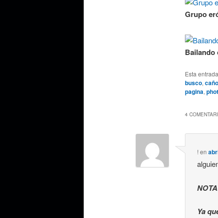
Grupo eró
Bailando 
Esta entrad
busco
,
cañ
pagina
,
pho
4 COMENTARI
!
en
abr
alguie
NOTA
Ya qu