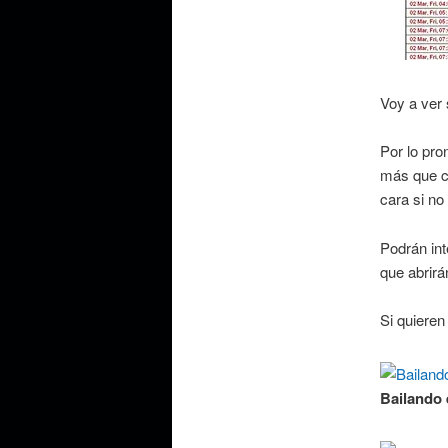
Voy a ver
Por lo pro
más que c
cara si no
Podrán int
que abrirá
Si quieren 
Bailando 