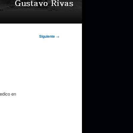
Siguiente
→
edico en