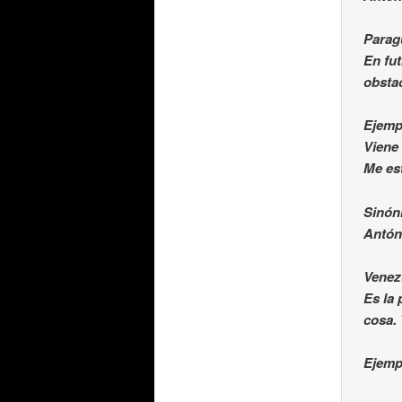
Parag
En fut
obsta
Ejempl
Viene
Me es
Sinón
Antón
Venez
Es la
cosa. 
Ejemp