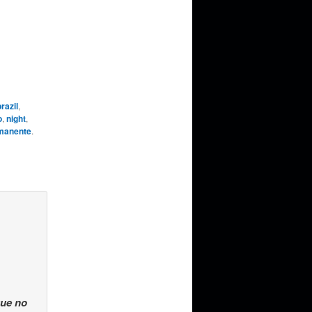
brazil
,
o
,
night
,
manente
.
que no