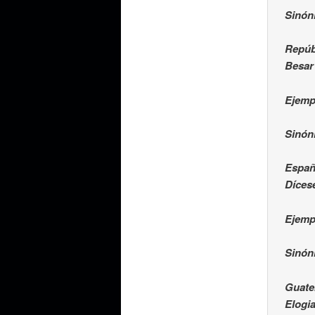
Sinón
Repúb
Besar
Ejemp
Sinón
Espa
Dícese
Ejempl
Sinóni
Guate
Elogi