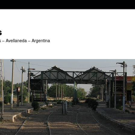
s
s – Avellaneda – Argentina