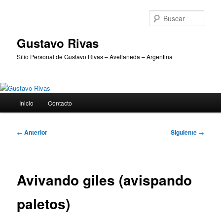
Ir
al
Busc
contenido
principal
Gustavo Rivas
Sitio Personal de Gustavo Rivas – Avellaneda – Argentina
Menú
Inicio
Contacto
principal
Navegación
←
Anterior
Siguiente
→
de
entradas
Avivando giles (avispando
paletos)